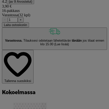
4.2
(av
9 Arvostelut
)
3,90 €
16-pakkaus
Varastossa
(32 kpl)
−
+
Laita ostoskoriin
Varastossa.
Tilauksesi odotetaan lähetettävän
tänään
jos tilaat ennen
klo 15.00
(Lue lisää)
Tallenna suosikiksi
Kokoelmassa