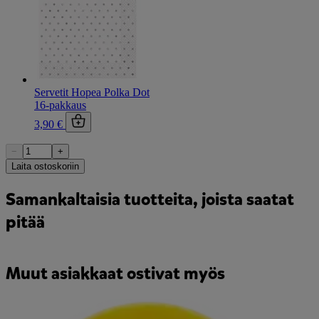
Servetit Hopea Polka Dot
16-pakkaus
3,90 €
−
+
Laita ostoskoriin
Samankaltaisia tuotteita, joista saatat
pitää
Muut asiakkaat ostivat myös