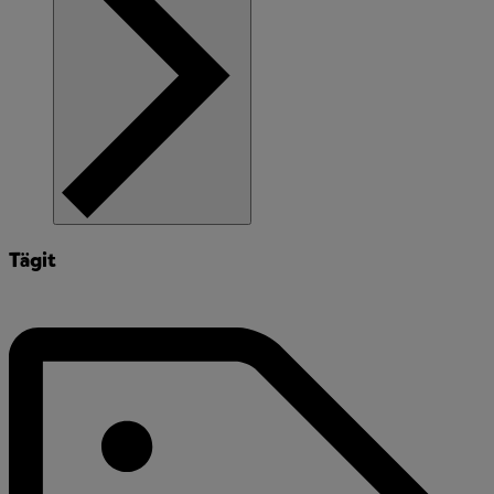
Tägit