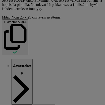
Servetit Hopea/Valko Pilkullinen ovat servetit valkoisella pohjalla ja
hopeisilla pilkuilla. Ne tulevat 16-pakkauksessa ja niissä on hyvä
kahden kerroksen imukyky.
Mitat: Noin 25 x 25 cm täysin avattuina.
Tuotenro
37720-1
Arvostelut
9