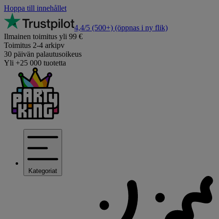
Hoppa till innehållet
4,4/5
(500+)
(öppnas i ny flik)
Ilmainen toimitus yli 99 €
Toimitus 2-4 arkipv
30 päivän palautusoikeus
Yli +25 000 tuotetta
Kategoriat