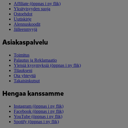
Affiliate
(öppnas i ny flik)
Yksityisyyden suoja
Ostoehdot
Uutiskirje
Alennuskoodit
Jälleenmyyjä
Asiakaspalvelu
Toimitus
Palautus ja Reklamaatio
Yleisiä kysymyksiä
(öppnas i ny flik)
Tilaukseni
Ota yhteyttä
Takaisinkutsut
Hengaa kanssamme
Instagram
(öppnas i ny flik)
Facebook
(öppnas i ny flik)
YouTube
(öppnas i ny flik)
Spotify
(öppnas i ny flik)