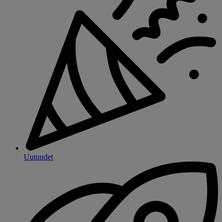
Uutuudet