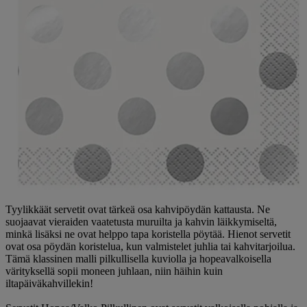
Tyylikkäät servetit ovat tärkeä osa kahvipöydän kattausta. Ne
suojaavat vieraiden vaatetusta muruilta ja kahvin läikkymiseltä,
minkä lisäksi ne ovat helppo tapa koristella pöytää. Hienot servetit
ovat osa pöydän koristelua, kun valmistelet juhlia tai kahvitarjoilua.
Tämä klassinen malli pilkullisella kuviolla ja hopeavalkoisella
värityksellä sopii moneen juhlaan, niin häihin kuin
iltapäiväkahvillekin!