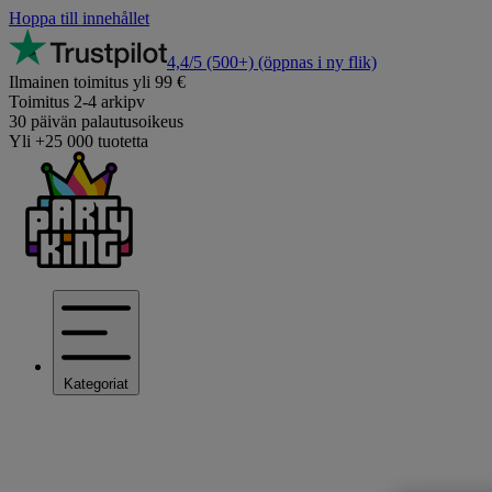
Hoppa till innehållet
4,4/5
(500+)
(öppnas i ny flik)
Ilmainen toimitus yli 99 €
Toimitus 2-4 arkipv
30 päivän palautusoikeus
Yli +25 000 tuotetta
Kategoriat