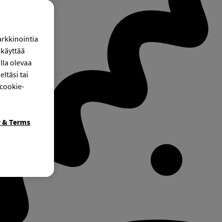
arkkinointia
käyttää
lla olevaa
ltäsi tai
 cookie-
y & Terms