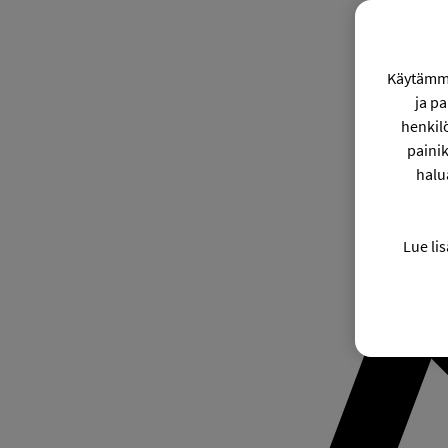
Käytämme
ja p
henkil
painik
halu
Lue lis