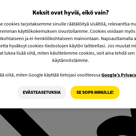
Keksit ovat hyviä, eikö vain?
 cookies tarjotaksemme sinulle räätälöityä sisältöä, relevanttia m
aremman käyttökokemuksen sivustollamme. Cookies voidaan myös 
ökohtaiseen ja ei-henkilökohtaiseen mainontaan. Napsauttamalla a
etta hyväksyt cookies-tiedostojen käytön laitteellasi. Jos muutat mie
at lukea lisää siitä, miten käsittelemme cookies, voit aina tehdä sen
käytännöstämme.
ää siitä, miten Google käyttää tietojasi osoitteessa
Google’s Privac
EVÄSTEASETUKSIA
SE SOPII MINULLE!