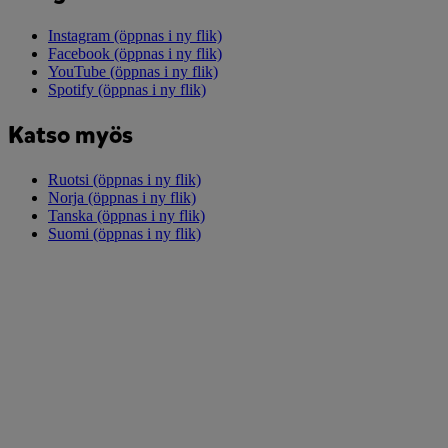
Instagram
(öppnas i ny flik)
Facebook
(öppnas i ny flik)
YouTube
(öppnas i ny flik)
Spotify
(öppnas i ny flik)
Katso myös
Ruotsi
(öppnas i ny flik)
Norja
(öppnas i ny flik)
Tanska
(öppnas i ny flik)
Suomi
(öppnas i ny flik)