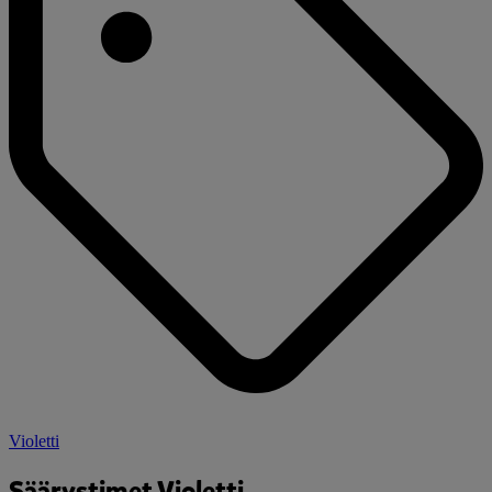
Violetti
Säärystimet Violetti