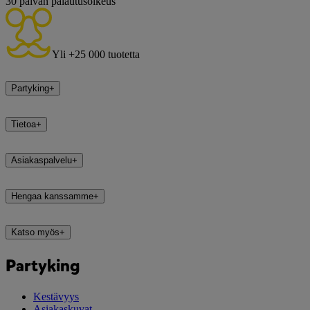
30 päivän palautusoikeus
Yli +25 000 tuotetta
Partyking
+
Tietoa
+
Asiakaspalvelu
+
Hengaa kanssamme
+
Katso myös
+
Partyking
Kestävyys
Asiakaskuvat