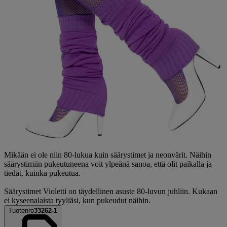
Mikään ei ole niin 80-lukua kuin säärystimet ja neonvärit. Näihin
säärystimiin pukeutuneena voit ylpeänä sanoa, että olit paikalla ja
tiedät, kuinka pukeutua.
Säärystimet Violetti on täydellinen asuste 80-luvun juhliin. Kukaan
ei kyseenalaista tyyliäsi, kun pukeudut näihin.
Tuotenro
33262-1