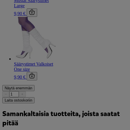
Mustat Säärystimet
Large
9,90 €
Säärystimet Valkoiset
One size
9,90 €
Näytä enemmän
−
+
Laita ostoskoriin
Samankaltaisia tuotteita, joista saatat
pitää