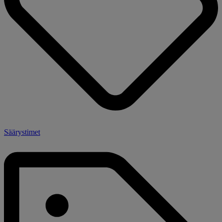
Säärystimet