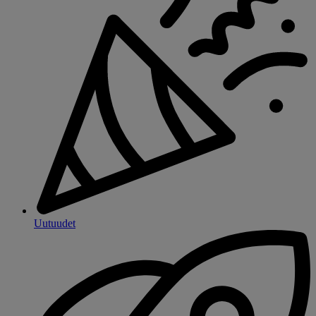
Uutuudet