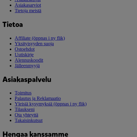
Asiakasarviot
Tietoja meistä
Tietoa
Affiliate
(öppnas i ny flik)
Yksityisyyden suoja
Ostoehdot
Uutiskirje
Alennuskoodit
Jälleenmyyjä
Asiakaspalvelu
Toimitus
Palautus ja Reklamaatio
Yleisiä kysymyksiä
(öppnas i ny flik)
Tilaukseni
Ota yhteyttä
Takaisinkutsut
Hengaa kanssamme