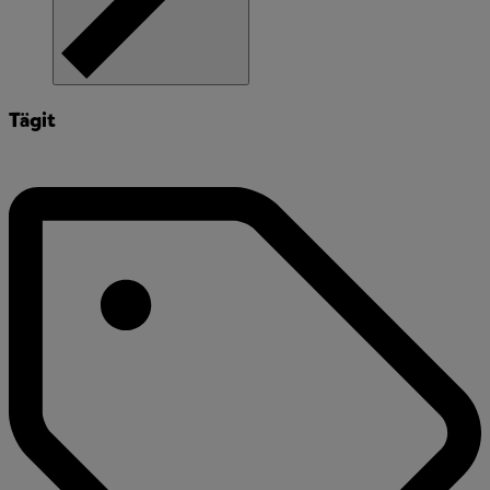
Tägit