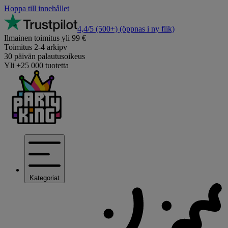
Hoppa till innehållet
4,4/5
(500+)
(öppnas i ny flik)
Ilmainen toimitus yli 99 €
Toimitus 2-4 arkipv
30 päivän palautusoikeus
Yli +25 000 tuotetta
Kategoriat