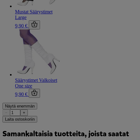
Mustat Säärystimet
Large
9,90 €
Säärystimet Valkoiset
One size
9,90 €
Näytä enemmän
−
+
Laita ostoskoriin
Samankaltaisia tuotteita, joista saatat