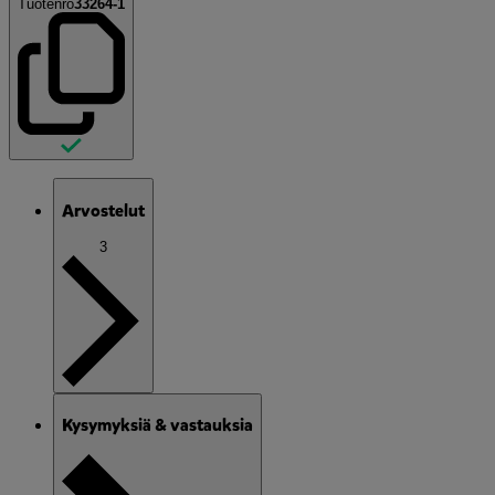
Tuotenro
33264-1
Arvostelut
3
Kysymyksiä & vastauksia