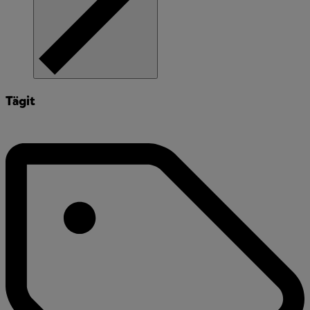
Tägit