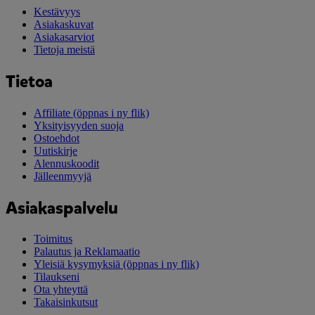
Kestävyys
Asiakaskuvat
Asiakasarviot
Tietoja meistä
Tietoa
Affiliate
(öppnas i ny flik)
Yksityisyyden suoja
Ostoehdot
Uutiskirje
Alennuskoodit
Jälleenmyyjä
Asiakaspalvelu
Toimitus
Palautus ja Reklamaatio
Yleisiä kysymyksiä
(öppnas i ny flik)
Tilaukseni
Ota yhteyttä
Takaisinkutsut