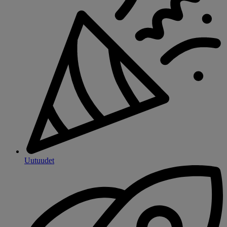
Uutuudet