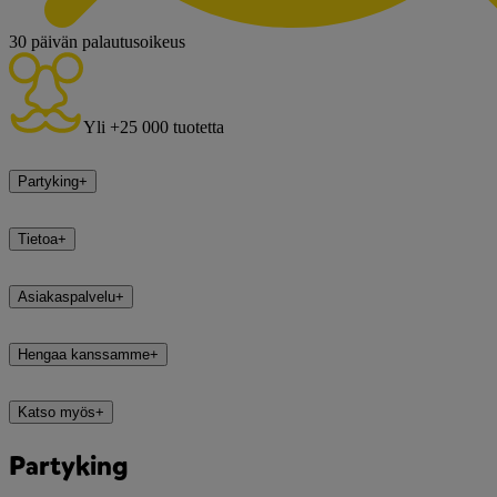
30 päivän palautusoikeus
Yli +25 000 tuotetta
Partyking
+
Tietoa
+
Asiakaspalvelu
+
Hengaa kanssamme
+
Katso myös
+
Partyking