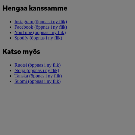
Hengaa kanssamme
Instagram
(öppnas i ny flik)
Facebook
(öppnas i ny flik)
YouTube
(öppnas i ny flik)
Spotify
(öppnas i ny flik)
Katso myös
Ruotsi
(öppnas i ny flik)
Norja
(öppnas i ny flik)
Tanska
(öppnas i ny flik)
Suomi
(öppnas i ny flik)