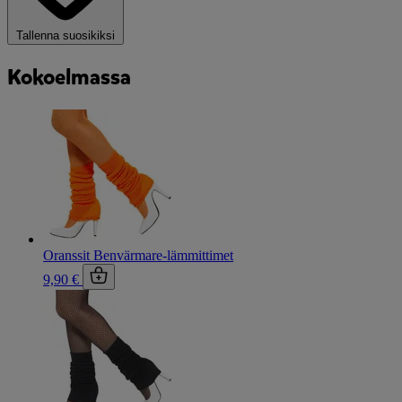
Tallenna suosikiksi
Kokoelmassa
Oranssit Benvärmare-lämmittimet
9,90 €