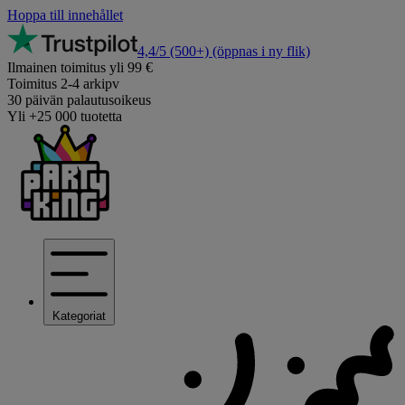
Hoppa till innehållet
4,4/5
(500+)
(öppnas i ny flik)
Ilmainen toimitus yli 99 €
Toimitus 2-4 arkipv
30 päivän palautusoikeus
Yli +25 000 tuotetta
Kategoriat