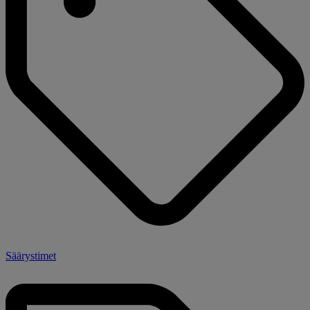
Säärystimet