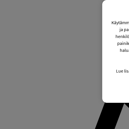
Käytämme
ja p
henkil
painik
halu
Lue lis