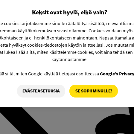
Keksit ovat hyviä, eikö vain?
 cookies tarjotaksemme sinulle räätälöityä sisältöä, relevanttia m
aremman käyttökokemuksen sivustollamme. Cookies voidaan myös 
ökohtaiseen ja ei-henkilökohtaiseen mainontaan. Napsauttamalla a
etta hyväksyt cookies-tiedostojen käytön laitteellasi. Jos muutat mie
at lukea lisää siitä, miten käsittelemme cookies, voit aina tehdä sen
käytännöstämme.
ää siitä, miten Google käyttää tietojasi osoitteessa
Google’s Privac
EVÄSTEASETUKSIA
SE SOPII MINULLE!