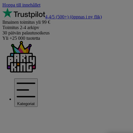
Hoppa till innehållet
4,4/5
(500+)
(öppnas i ny flik)
Ilmainen toimitus yli 99 €
Toimitus 2-4 arkipv
30 päivän palautusoikeus
Yli +25 000 tuotetta
Kategoriat