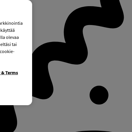
arkkinointia
käyttää
lla olevaa
ltäsi tai
 cookie-
y & Terms