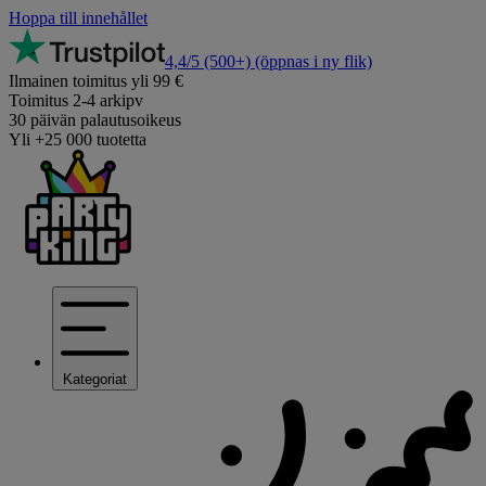
Hoppa till innehållet
4,4/5
(500+)
(öppnas i ny flik)
Ilmainen toimitus yli 99 €
Toimitus 2-4 arkipv
30 päivän palautusoikeus
Yli +25 000 tuotetta
Kategoriat