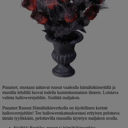
Punaiset, mustaan taittavat ruusut vaalealla hämähäkinseitillä ja
mustilla lehdillä luovat todella kummitusmaisen ilmeen. Loistava
valinta halloweenjuhliin. Sisältää maljakon.
Punaiset Ruusut Hämähäkinverkolla on täydellinen koriste
halloweenjuhliin! Tee halloweenkattauksestasi erityisen pelottava
tämän tyylikkään, pelottavilla ruusuilla täytetyn maljakon avulla.
Sisältää: Ruukku, ruusut ja hämähäkinverkko