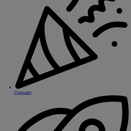
Uutuudet