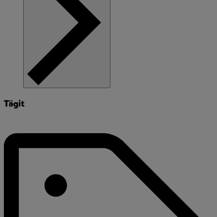
Tägit