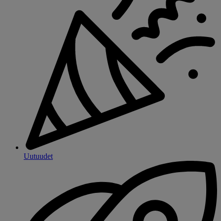
Uutuudet