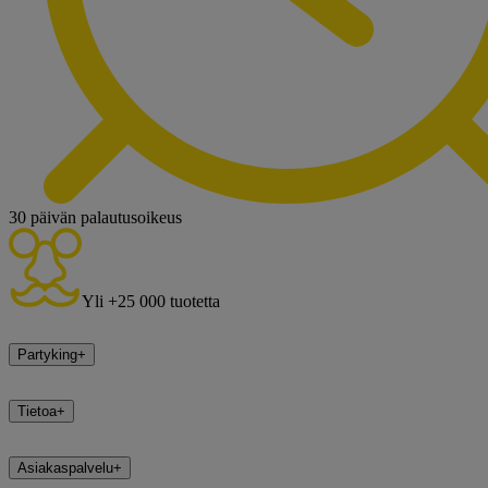
30 päivän palautusoikeus
Yli +25 000 tuotetta
Partyking
+
Tietoa
+
Asiakaspalvelu
+