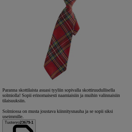
Paranna skottilaista asuasi tyyliin sopivalla skottiruudullisella
solmiolla! Sopii erinomaisesti naamiaisiin ja muihin valinnaisiin
tilaisuuksiin.
Solmiossa on musta joustava kiinnitysnauha ja se sopii siksi
useimmille.
Tuotenro
23679-1