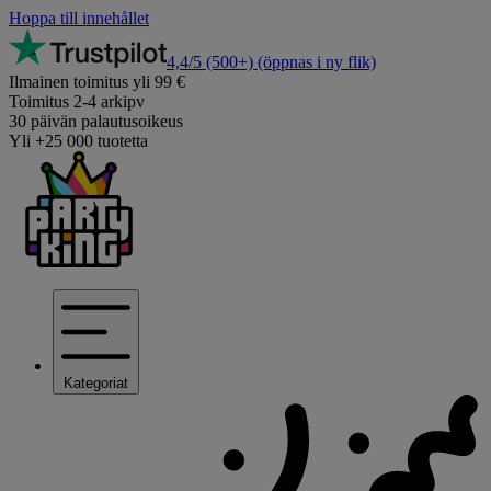
Hoppa till innehållet
4,4/5
(500+)
(öppnas i ny flik)
Ilmainen toimitus yli 99 €
Toimitus 2-4 arkipv
30 päivän palautusoikeus
Yli +25 000 tuotetta
Kategoriat