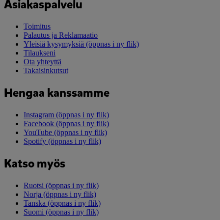
Asiakaspalvelu
Toimitus
Palautus ja Reklamaatio
Yleisiä kysymyksiä
(öppnas i ny flik)
Tilaukseni
Ota yhteyttä
Takaisinkutsut
Hengaa kanssamme
Instagram
(öppnas i ny flik)
Facebook
(öppnas i ny flik)
YouTube
(öppnas i ny flik)
Spotify
(öppnas i ny flik)
Katso myös
Ruotsi
(öppnas i ny flik)
Norja
(öppnas i ny flik)
Tanska
(öppnas i ny flik)
Suomi
(öppnas i ny flik)