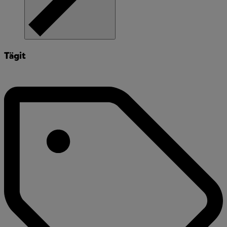
Tägit