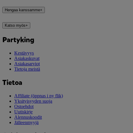
Hengaa kanssamme
+
Katso myös
+
Partyking
Kestävyys
Asiakaskuvat
Asiakasarviot
Tietoja meistä
Tietoa
Affiliate
(öppnas i ny flik)
Yksityisyyden suoja
Ostoehdot
Uutiskirje
Alennuskoodit
Jälleenmyyjä