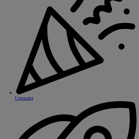
Uutuudet