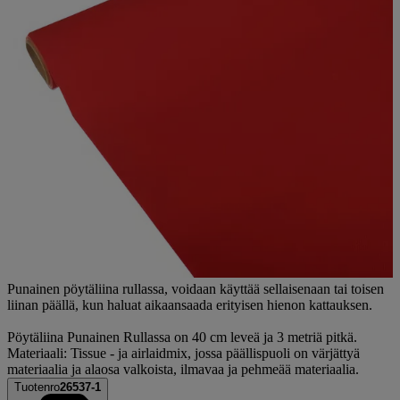
Punainen pöytäliina rullassa, voidaan käyttää sellaisenaan tai toisen
liinan päällä, kun haluat aikaansaada erityisen hienon kattauksen.
Pöytäliina Punainen Rullassa on 40 cm leveä ja 3 metriä pitkä.
Materiaali: Tissue - ja airlaidmix, jossa päällispuoli on värjättyä
materiaalia ja alaosa valkoista, ilmavaa ja pehmeää materiaalia.
Tuotenro
26537-1