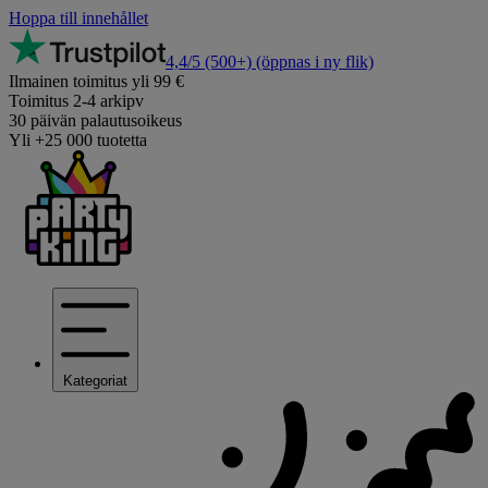
Hoppa till innehållet
4,4/5
(500+)
(öppnas i ny flik)
Ilmainen toimitus yli 99 €
Toimitus 2-4 arkipv
30 päivän palautusoikeus
Yli +25 000 tuotetta
Kategoriat