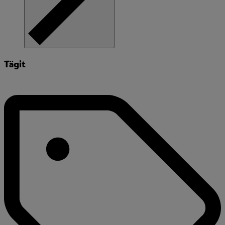
Tägit