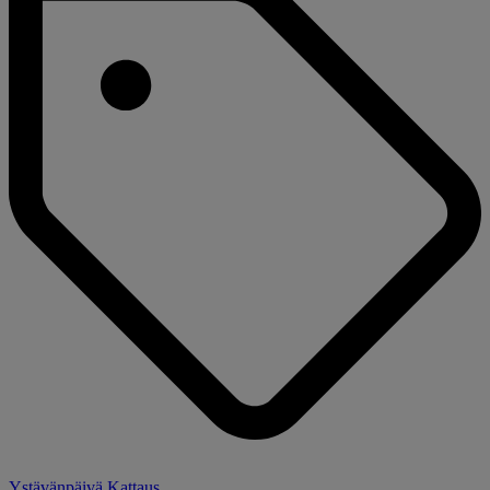
Ystävänpäivä Kattaus