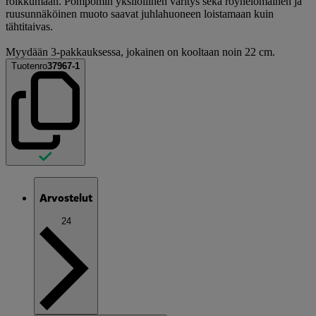
roikkumaan. Pompomin yksilöllinen väritys sekä röyhelömäinen ja
ruusunnäköinen muoto saavat juhlahuoneen loistamaan kuin
tähtitaivas.
Myydään 3-pakkauksessa, jokainen on kooltaan noin 22 cm.
Tuotenro
37967-1
Arvostelut
24