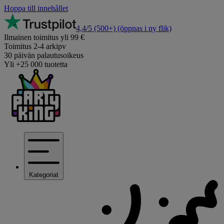
Hoppa till innehållet
4,4/5
(500+)
(öppnas i ny flik)
Ilmainen toimitus yli 99 €
Toimitus 2-4 arkipv
30 päivän palautusoikeus
Yli +25 000 tuotetta
Kategoriat