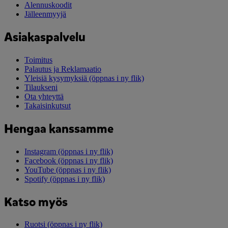
Alennuskoodit
Jälleenmyyjä
Asiakaspalvelu
Toimitus
Palautus ja Reklamaatio
Yleisiä kysymyksiä
(öppnas i ny flik)
Tilaukseni
Ota yhteyttä
Takaisinkutsut
Hengaa kanssamme
Instagram
(öppnas i ny flik)
Facebook
(öppnas i ny flik)
YouTube
(öppnas i ny flik)
Spotify
(öppnas i ny flik)
Katso myös
Ruotsi
(öppnas i ny flik)