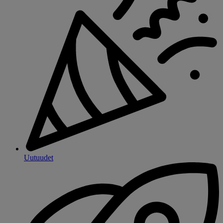
Uutuudet