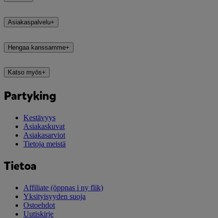
Asiakaspalvelu
+
Hengaa kanssamme
+
Katso myös
+
Partyking
Kestävyys
Asiakaskuvat
Asiakasarviot
Tietoja meistä
Tietoa
Affiliate
(öppnas i ny flik)
Yksityisyyden suoja
Ostoehdot
Uutiskirje