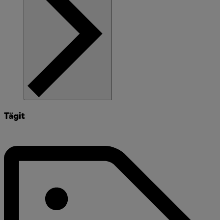
Tägit