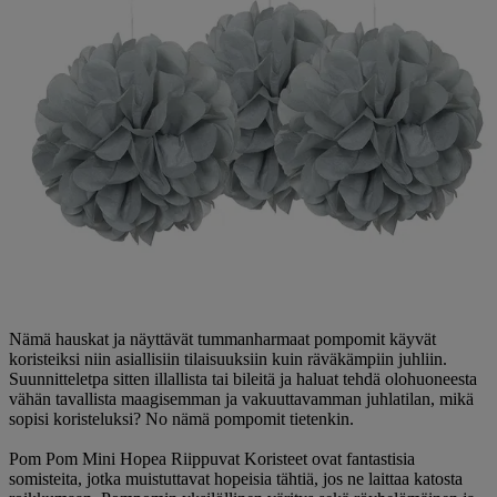
Nämä hauskat ja näyttävät tummanharmaat pompomit käyvät
koristeiksi niin asiallisiin tilaisuuksiin kuin räväkämpiin juhliin.
Suunnitteletpa sitten illallista tai bileitä ja haluat tehdä olohuoneesta
vähän tavallista maagisemman ja vakuuttavamman juhlatilan, mikä
sopisi koristeluksi? No nämä pompomit tietenkin.
Pom Pom Mini Hopea Riippuvat Koristeet ovat fantastisia
somisteita, jotka muistuttavat hopeisia tähtiä, jos ne laittaa katosta