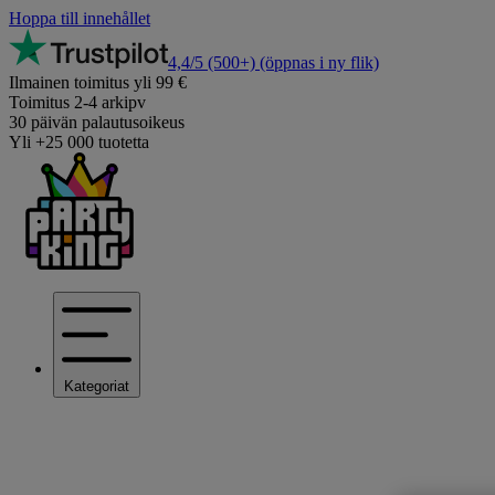
Hoppa till innehållet
4,4/5
(500+)
(öppnas i ny flik)
Ilmainen toimitus yli 99 €
Toimitus 2-4 arkipv
30 päivän palautusoikeus
Yli +25 000 tuotetta
Kategoriat