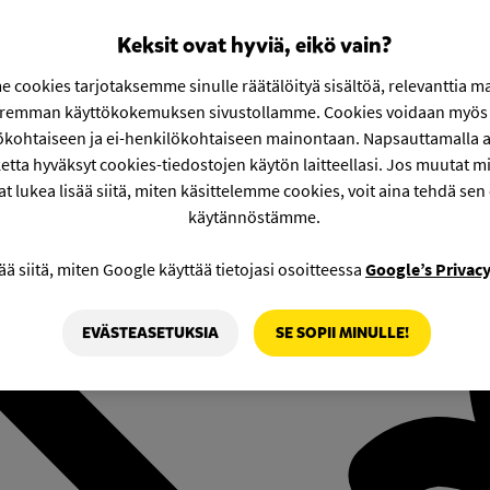
Keksit ovat hyviä, eikö vain?
 cookies tarjotaksemme sinulle räätälöityä sisältöä, relevanttia m
aremman käyttökokemuksen sivustollamme. Cookies voidaan myös 
ökohtaiseen ja ei-henkilökohtaiseen mainontaan. Napsauttamalla a
etta hyväksyt cookies-tiedostojen käytön laitteellasi. Jos muutat mie
at lukea lisää siitä, miten käsittelemme cookies, voit aina tehdä sen
käytännöstämme.
ää siitä, miten Google käyttää tietojasi osoitteessa
Google’s Privac
EVÄSTEASETUKSIA
SE SOPII MINULLE!