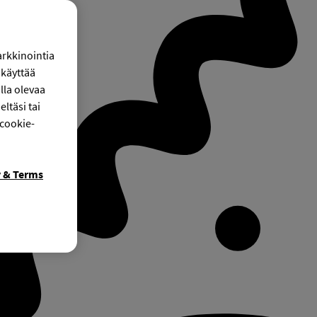
arkkinointia
käyttää
lla olevaa
ltäsi tai
 cookie-
y & Terms