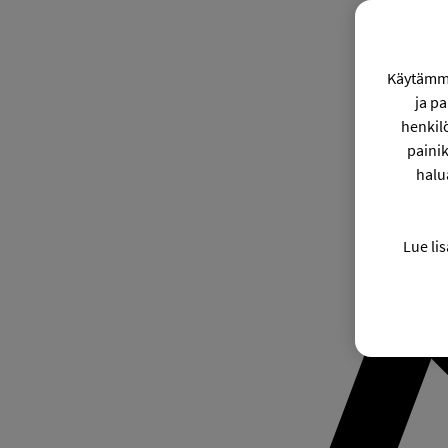
Käytämme
ja p
henkil
painik
halu
Lue lis