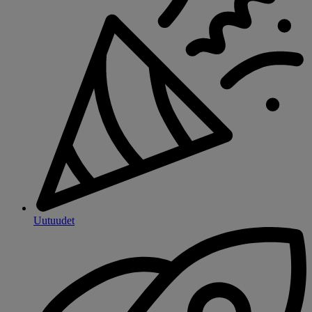
Uutuudet