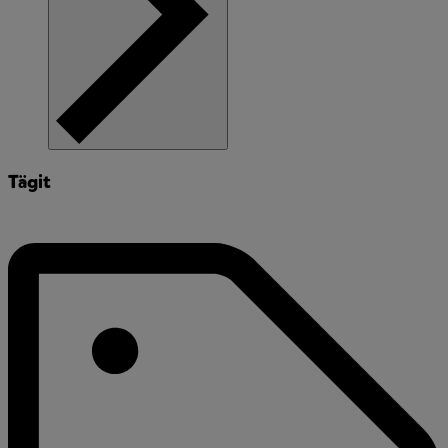
Tägit