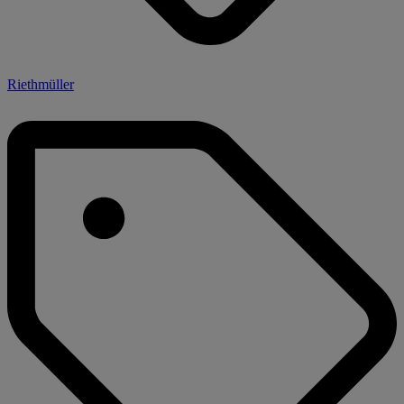
Riethmüller