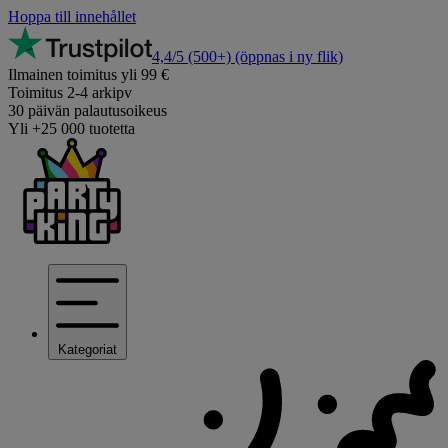
Hoppa till innehållet
4,4/5
(500+)
(öppnas i ny flik)
Ilmainen toimitus yli 99 €
Toimitus 2-4 arkipv
30 päivän palautusoikeus
Yli +25 000 tuotetta
Kategoriat