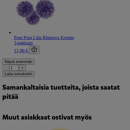
Pom Pom Liila Riippuva Koriste
3-pakkaus
11,90 €
Näytä enemmän
−
+
Laita ostoskoriin
Samankaltaisia tuotteita, joista saatat
pitää
Muut asiakkaat ostivat myös