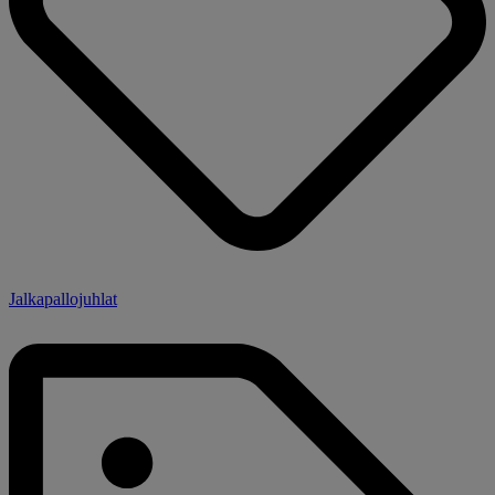
Jalkapallojuhlat