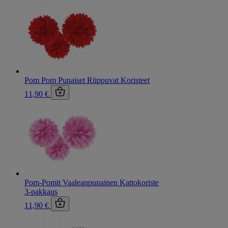
Pom Pom Punaiset Riippuvat Koristeet
11,90 €
Pom-Pomit Vaaleanpunainen Kattokoriste
3-pakkaus
11,90 €