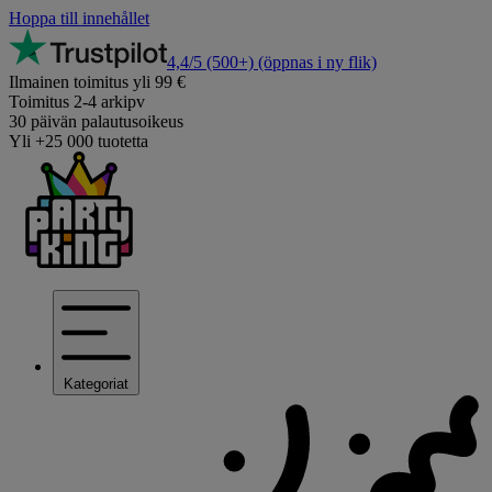
Hoppa till innehållet
4,4/5
(500+)
(öppnas i ny flik)
Ilmainen toimitus yli 99 €
Toimitus 2-4 arkipv
30 päivän palautusoikeus
Yli +25 000 tuotetta
Kategoriat