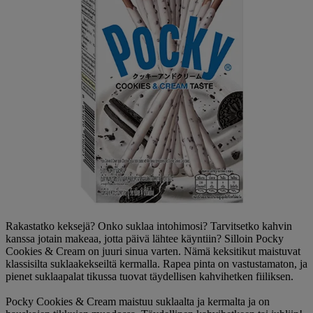
Rakastatko keksejä? Onko suklaa intohimosi? Tarvitsetko kahvin
kanssa jotain makeaa, jotta päivä lähtee käyntiin? Silloin Pocky
Cookies & Cream on juuri sinua varten. Nämä keksitikut maistuvat
klassisilta suklaakekseiltä kermalla. Rapea pinta on vastustamaton, ja
pienet suklaapalat tikussa tuovat täydellisen kahvihetken fiiliksen.
Pocky Cookies & Cream maistuu suklaalta ja kermalta ja on