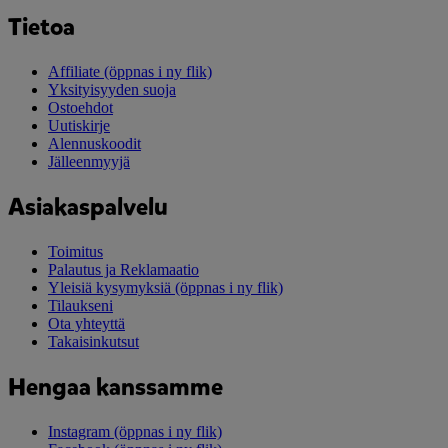
Tietoa
Affiliate
(öppnas i ny flik)
Yksityisyyden suoja
Ostoehdot
Uutiskirje
Alennuskoodit
Jälleenmyyjä
Asiakaspalvelu
Toimitus
Palautus ja Reklamaatio
Yleisiä kysymyksiä
(öppnas i ny flik)
Tilaukseni
Ota yhteyttä
Takaisinkutsut
Hengaa kanssamme
Instagram
(öppnas i ny flik)