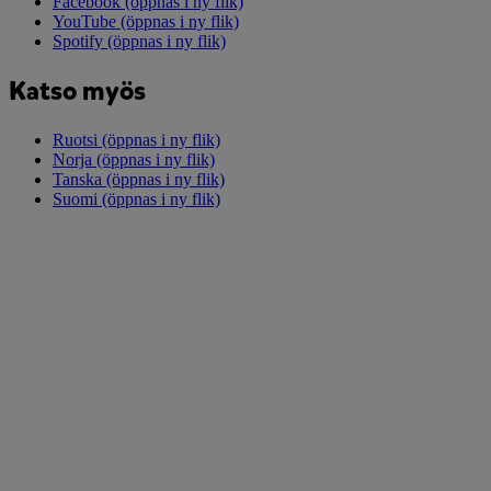
Facebook
(öppnas i ny flik)
YouTube
(öppnas i ny flik)
Spotify
(öppnas i ny flik)
Katso myös
Ruotsi
(öppnas i ny flik)
Norja
(öppnas i ny flik)
Tanska
(öppnas i ny flik)
Suomi
(öppnas i ny flik)