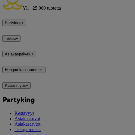
Yli +25 000 tuotetta
Partyking
+
Tietoa
+
Asiakaspalvelu
+
Hengaa kanssamme
+
Katso myös
+
Partyking
Kestävyys
Asiakaskuvat
Asiakasarviot
Tietoja meistä