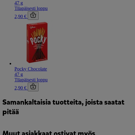
47 g
Tilapäisesti loppu
2,90 €
Pocky Chocolate
47 g
Tilapäisesti loppu
2,90 €
Samankaltaisia tuotteita, joista saatat
pitää
Muut asiakkaat ostivat myös