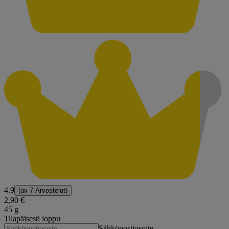
4.9
(av
7 Arvostelut
)
2,90 €
45 g
Tilapäisesti loppu
Sähköpostiosoite