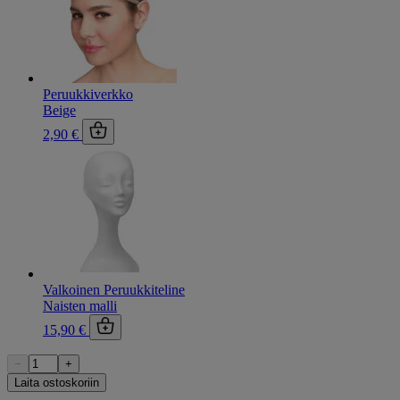
Peruukkiverkko
Beige
2,90 €
Valkoinen Peruukkiteline
Naisten malli
15,90 €
−
+
Laita ostoskoriin