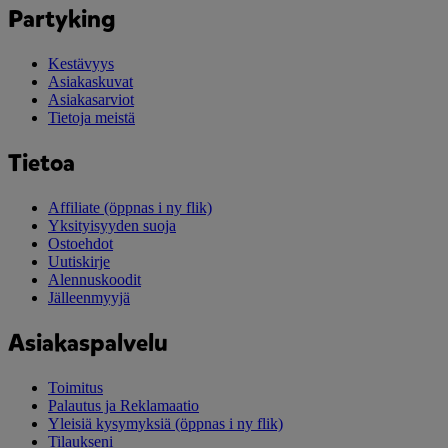
Partyking
Kestävyys
Asiakaskuvat
Asiakasarviot
Tietoja meistä
Tietoa
Affiliate
(öppnas i ny flik)
Yksityisyyden suoja
Ostoehdot
Uutiskirje
Alennuskoodit
Jälleenmyyjä
Asiakaspalvelu
Toimitus
Palautus ja Reklamaatio
Yleisiä kysymyksiä
(öppnas i ny flik)
Tilaukseni