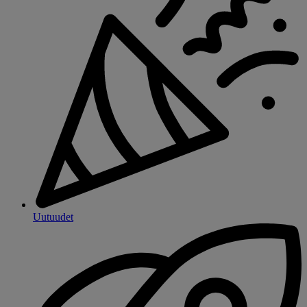
Uutuudet