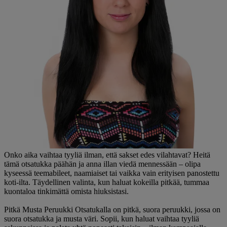
Onko aika vaihtaa tyyliä ilman, että sakset edes vilahtavat? Heitä
tämä otsatukka päähän ja anna illan viedä mennessään – olipa
kyseessä teemabileet, naamiaiset tai vaikka vain erityisen panostettu
koti-ilta. Täydellinen valinta, kun haluat kokeilla pitkää, tummaa
kuontaloa tinkimättä omista hiuksistasi.
Pitkä Musta Peruukki Otsatukalla on pitkä, suora peruukki, jossa on
suora otsatukka ja musta väri. Sopii, kun haluat vaihtaa tyyliä