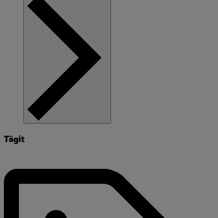
Tägit