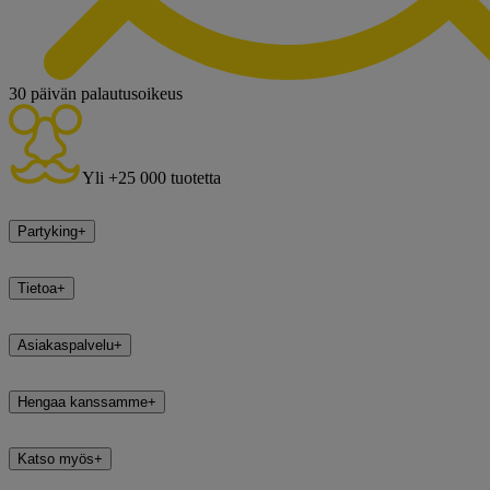
30 päivän palautusoikeus
Yli +25 000 tuotetta
Partyking
+
Tietoa
+
Asiakaspalvelu
+
Hengaa kanssamme
+
Katso myös
+