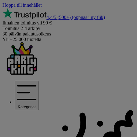
Hoppa till innehållet
4,4/5
(500+)
(öppnas i ny flik)
Ilmainen toimitus yli 99 €
Toimitus 2-4 arkipv
30 päivän palautusoikeus
Yli +25 000 tuotetta
Kategoriat