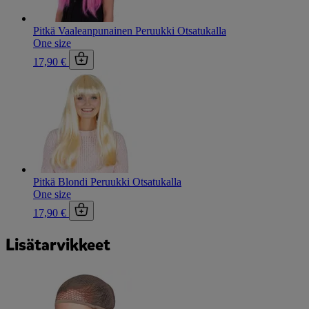
Pitkä Vaaleanpunainen Peruukki Otsatukalla
One size
17,90 €
Pitkä Blondi Peruukki Otsatukalla
One size
17,90 €
Lisätarvikkeet