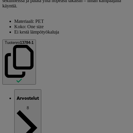
sekunneissa ja palata yhtä nopeasti takaisin – ilman kampaajalla
käyntiä.
Materiaali: PET
Koko: One size
Ei kestä lämpötyökaluja
Tuotenro
13784-1
Arvostelut
8