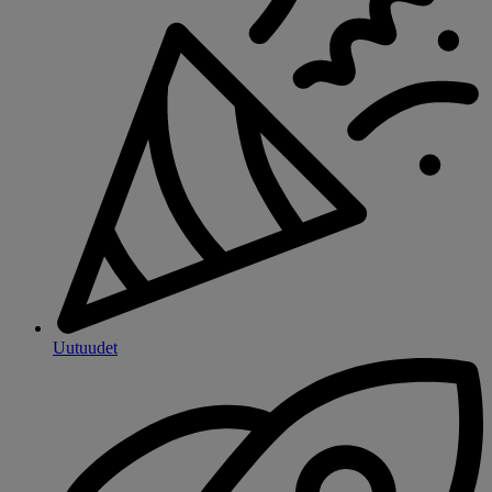
Uutuudet