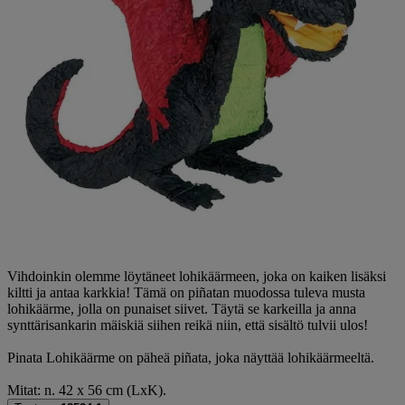
Vihdoinkin olemme löytäneet lohikäärmeen, joka on kaiken lisäksi
kiltti ja antaa karkkia! Tämä on piñatan muodossa tuleva musta
lohikäärme, jolla on punaiset siivet. Täytä se karkeilla ja anna
synttärisankarin mäiskiä siihen reikä niin, että sisältö tulvii ulos!
Pinata Lohikäärme on päheä piñata, joka näyttää lohikäärmeeltä.
Mitat: n. 42 x 56 cm (LxK).