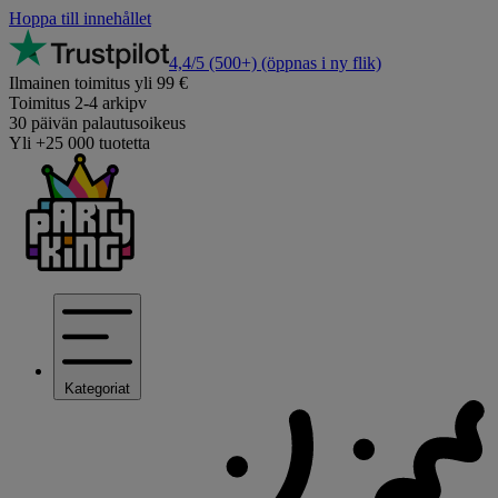
Hoppa till innehållet
4,4/5
(500+)
(öppnas i ny flik)
Ilmainen toimitus yli 99 €
Toimitus 2-4 arkipv
30 päivän palautusoikeus
Yli +25 000 tuotetta
Kategoriat