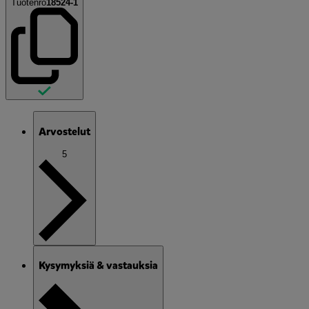
Tuotenro
18524-1
Arvostelut
5
Kysymyksiä & vastauksia