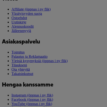
Affiliate
(öppnas i ny flik)
Yksityisyyden suoja
Ostoehdot
Uutiskirje
Alennuskoodit
Jälleenmyyjä
Asiakaspalvelu
Toimitus
Palautus ja Reklamaatio
Yleisiä kysymyksiä
(öppnas i ny flik)
Tilaukseni
Ota yhteyttä
Takaisinkutsut
Hengaa kanssamme
Instagram
(öppnas i ny flik)
Facebook
(öppnas i ny flik)
YouTube
(öppnas i ny flik)