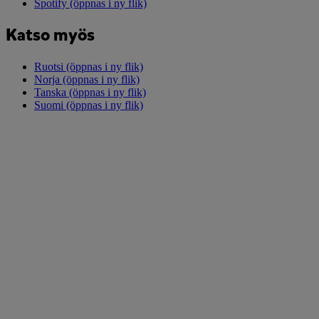
Spotify
(öppnas i ny flik)
Katso myös
Ruotsi
(öppnas i ny flik)
Norja
(öppnas i ny flik)
Tanska
(öppnas i ny flik)
Suomi
(öppnas i ny flik)