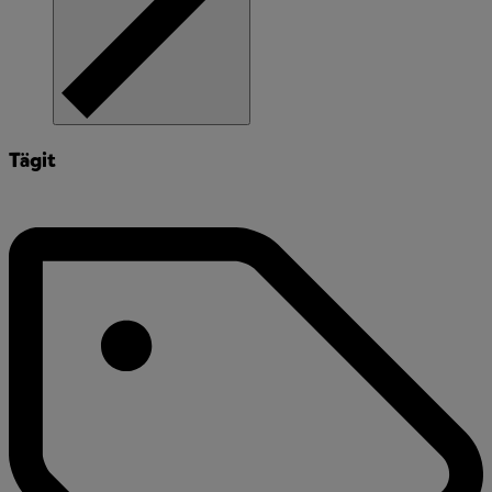
Tägit