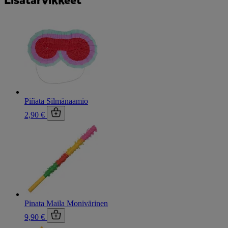
Lisätarvikkeet
Piñata Silmänaamio
2,90 €
Pinata Maila Monivärinen
9,90 €