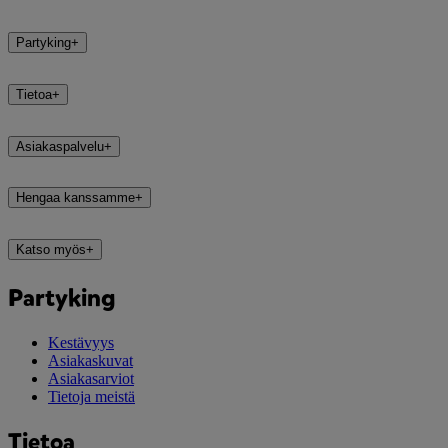
Partyking
+
Tietoa
+
Asiakaspalvelu
+
Hengaa kanssamme
+
Katso myös
+
Partyking
Kestävyys
Asiakaskuvat
Asiakasarviot
Tietoja meistä
Tietoa