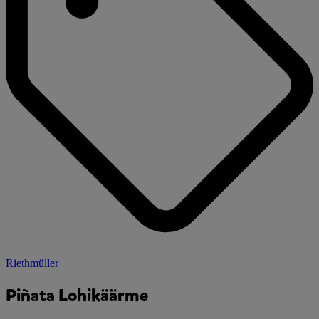
Riethmüller
Piñata Lohikäärme