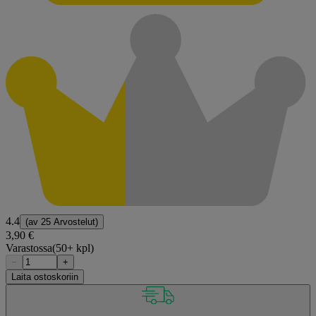
4.4
(av
25 Arvostelut
)
3,90 €
Varastossa
(50+ kpl)
−
+
Laita ostoskoriin