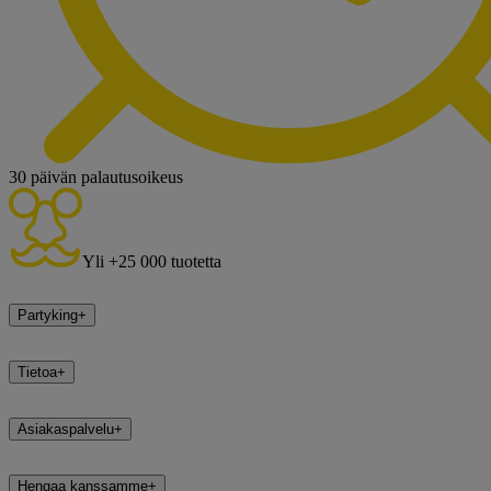
30 päivän palautusoikeus
Yli +25 000 tuotetta
Partyking
+
Tietoa
+
Asiakaspalvelu
+
Hengaa kanssamme
+