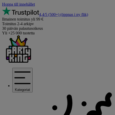
Hoppa till innehållet
4,4/5
(500+)
(öppnas i ny flik)
Ilmainen toimitus yli 99 €
Toimitus 2-4 arkipv
30 päivän palautusoikeus
Yli +25 000 tuotetta
Kategoriat