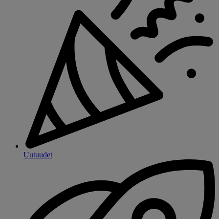
Uutuudet