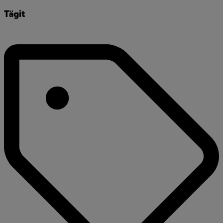
Tägit