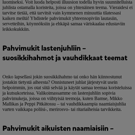
luomiseksi. Voit luoda helposti illuusion todella hyvin suunnitelluista
juhlista ostamalla koristeita, joissa on yhtenäinen teema. Vieraidesi ei
tarvitse tietää, että tarvitsit vain kymmenen minuuttia tilatessasi
kaiken meiltä! Yhdistele pahvimukit yhteensopiviin lautasiin,
servetteihin, köynnöksiin ja ehkäpä samaa väriskaalaa edustaviin
leikkokukkiin.
Pahvimukit lastenjuhliin –
suosikkihahmot ja vauhdikkaat teemat
Onko lapsellasi jokin suosikkihahmo tai onko hän kiinnostunut
jostakin tietystä aiheesta? Onnistuneet juhlat järjestyvät usein
helpoimmin, jos otat siitä selvää ja käytät samaa teemaa koristeluissa
ja kutsukorteissa. Valikoimassamme on lastenjuhliin sopivia
pahvimukeja, joissa on viihtyisiä teemoja, kuten Bamse, Mikko
Mallikas ja Peppi Pitkätossu – tai vauhdikkaampia naamiaisjuhlia
varten vaikkapa poliisi-, merirosvo- tai ritariaiheisia tarvikkeita.
Pahvimukit aikuisten naamiaisiin –