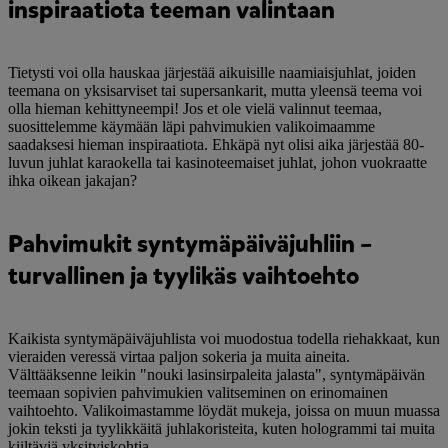
inspiraatiota teeman valintaan
Tietysti voi olla hauskaa järjestää aikuisille naamiaisjuhlat, joiden
teemana on yksisarviset tai supersankarit, mutta yleensä teema voi
olla hieman kehittyneempi! Jos et ole vielä valinnut teemaa,
suosittelemme käymään läpi pahvimukien valikoimaamme
saadaksesi hieman inspiraatiota. Ehkäpä nyt olisi aika järjestää 80-
luvun juhlat karaokella tai kasinoteemaiset juhlat, johon vuokraatte
ihka oikean jakajan?
Pahvimukit syntymäpäiväjuhliin –
turvallinen ja tyylikäs vaihtoehto
Kaikista syntymäpäiväjuhlista voi muodostua todella riehakkaat, kun
vieraiden veressä virtaa paljon sokeria ja muita aineita.
Välttääksenne leikin "nouki lasinsirpaleita jalasta", syntymäpäivän
teemaan sopivien pahvimukien valitseminen on erinomainen
vaihtoehto. Valikoimastamme löydät mukeja, joissa on muun muassa
jokin teksti ja tyylikkäitä juhlakoristeita, kuten hologrammi tai muita
kiiltäviä yksityiskohtia.