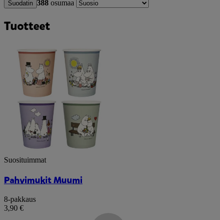
388
osumaa
Suodatin
Tuotteet
Suosituimmat
Pahvimukit Muumi
8-pakkaus
3,90 €