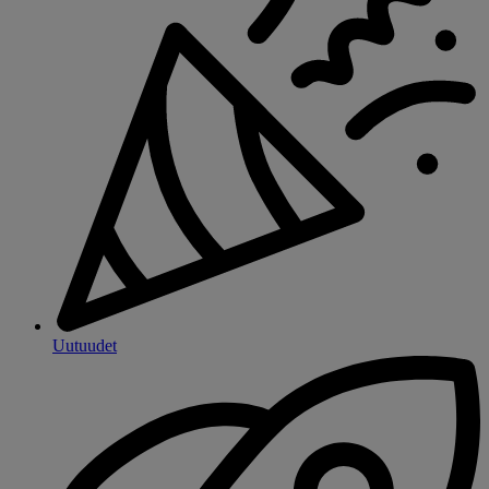
Uutuudet