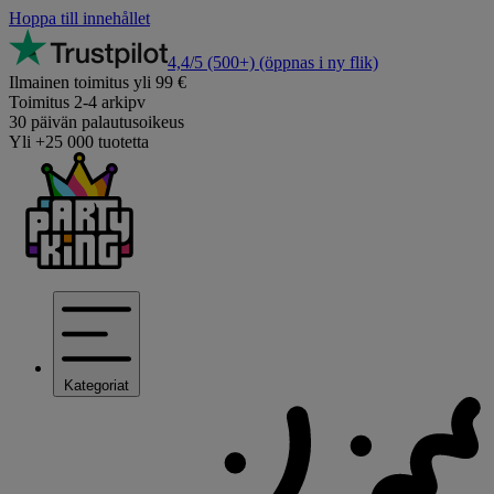
Hoppa till innehållet
4,4/5
(500+)
(öppnas i ny flik)
Ilmainen toimitus yli 99 €
Toimitus 2-4 arkipv
30 päivän palautusoikeus
Yli +25 000 tuotetta
Kategoriat