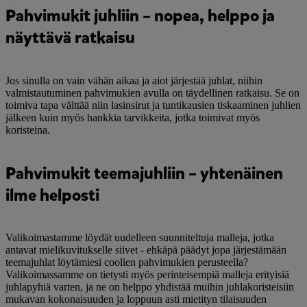
Pahvimukit juhliin – nopea, helppo ja
näyttävä ratkaisu
Jos sinulla on vain vähän aikaa ja aiot järjestää juhlat, niihin
valmistautuminen pahvimukien avulla on täydellinen ratkaisu. Se on
toimiva tapa välttää niin lasinsirut ja tuntikausien tiskaaminen juhlien
jälkeen kuin myös hankkia tarvikkeita, jotka toimivat myös
koristeina.
Pahvimukit teemajuhliin – yhtenäinen
ilme helposti
Valikoimastamme löydät uudelleen suunniteltuja malleja, jotka
antavat mielikuvitukselle siivet - ehkäpä päädyt jopa järjestämään
teemajuhlat löytämiesi coolien pahvimukien perusteella?
Valikoimassamme on tietysti myös perinteisempiä malleja erityisiä
juhlapyhiä varten, ja ne on helppo yhdistää muihin juhlakoristeisiin
mukavan kokonaisuuden ja loppuun asti mietityn tilaisuuden