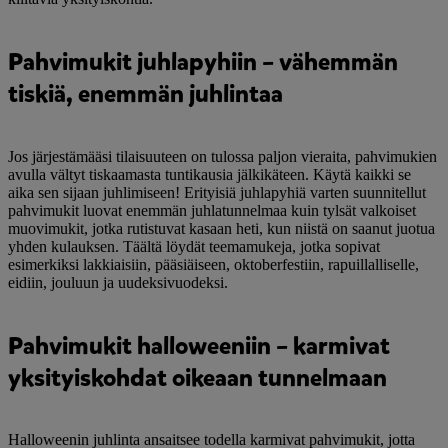
Pahvimukit juhlapyhiin – vähemmän
tiskiä, enemmän juhlintaa
Jos järjestämääsi tilaisuuteen on tulossa paljon vieraita, pahvimukien
avulla vältyt tiskaamasta tuntikausia jälkikäteen. Käytä kaikki se
aika sen sijaan juhlimiseen! Erityisiä juhlapyhiä varten suunnitellut
pahvimukit luovat enemmän juhlatunnelmaa kuin tylsät valkoiset
muovimukit, jotka rutistuvat kasaan heti, kun niistä on saanut juotua
yhden kulauksen. Täältä löydät teemamukeja, jotka sopivat
esimerkiksi lakkiaisiin, pääsiäiseen, oktoberfestiin, rapuillalliselle,
eidiin, jouluun ja uudeksivuodeksi.
Pahvimukit halloweeniin – karmivat
yksityiskohdat oikeaan tunnelmaan
Halloweenin juhlinta ansaitsee todella karmivat pahvimukit, jotta