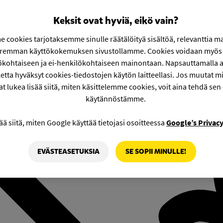
Keksit ovat hyviä, eikö vain?
 cookies tarjotaksemme sinulle räätälöityä sisältöä, relevanttia m
aremman käyttökokemuksen sivustollamme. Cookies voidaan myös 
ökohtaiseen ja ei-henkilökohtaiseen mainontaan. Napsauttamalla a
etta hyväksyt cookies-tiedostojen käytön laitteellasi. Jos muutat mie
at lukea lisää siitä, miten käsittelemme cookies, voit aina tehdä sen
käytännöstämme.
ää siitä, miten Google käyttää tietojasi osoitteessa
Google’s Privac
EVÄSTEASETUKSIA
SE SOPII MINULLE!