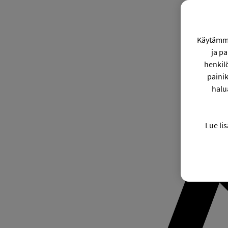
Käytämme
ja p
henkil
painik
halu
Lue lis