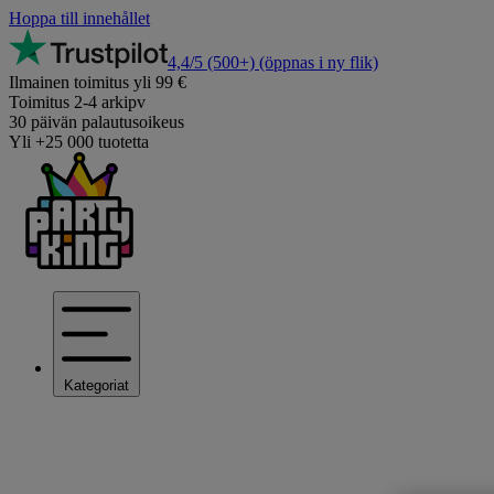
Hoppa till innehållet
4,4/5
(500+)
(öppnas i ny flik)
Ilmainen toimitus yli 99 €
Toimitus 2-4 arkipv
30 päivän palautusoikeus
Yli +25 000 tuotetta
Kategoriat