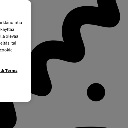
arkkinointia
käyttää
lla olevaa
ltäsi tai
 cookie-
y & Terms