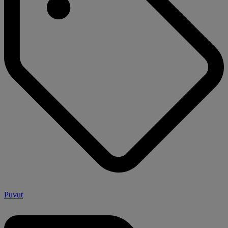
Puvut