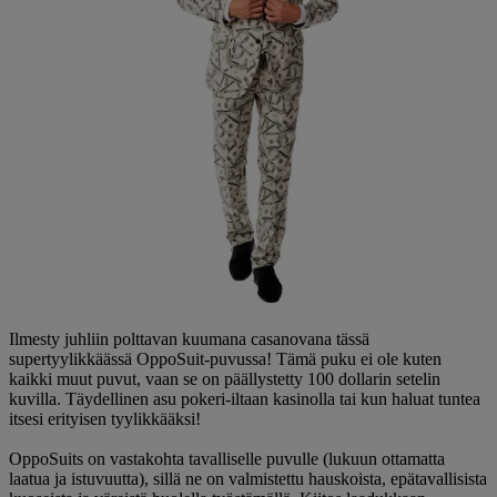
Ilmesty juhliin polttavan kuumana casanovana tässä
supertyylikkäässä OppoSuit-puvussa! Tämä puku ei ole kuten
kaikki muut puvut, vaan se on päällystetty 100 dollarin setelin
kuvilla. Täydellinen asu pokeri-iltaan kasinolla tai kun haluat tuntea
itsesi erityisen tyylikkääksi!
OppoSuits on vastakohta tavalliselle puvulle (lukuun ottamatta
laatua ja istuvuutta), sillä ne on valmistettu hauskoista, epätavallisista