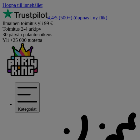
Hoppa till innehållet
4,4/5
(500+)
(öppnas i ny flik)
Ilmainen toimitus yli 99 €
Toimitus 2-4 arkipv
30 päivän palautusoikeus
Yli +25 000 tuotetta
Kategoriat