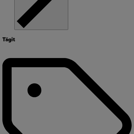
Tägit