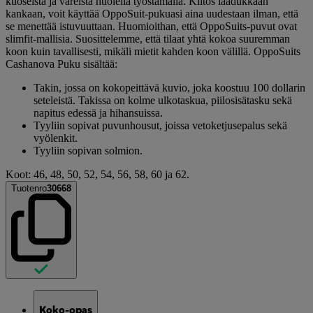
kuoseista ja väreistä huolella työstämällä. Kiitos laadukkaan
kankaan, voit käyttää OppoSuit-pukuasi aina uudestaan ilman, että
se menettää istuvuuttaan. Huomioithan, että OppoSuits-puvut ovat
slimfit-mallisia. Suosittelemme, että tilaat yhtä kokoa suuremman
koon kuin tavallisesti, mikäli mietit kahden koon välillä. OppoSuits
Cashanova Puku sisältää:
Takin, jossa on kokopeittävä kuvio, joka koostuu 100 dollarin
seteleistä. Takissa on kolme ulkotaskua, piilosisätasku sekä
napitus edessä ja hihansuissa.
Tyyliin sopivat puvunhousut, joissa vetoketjusepalus sekä
vyölenkit.
Tyyliin sopivan solmion.
Koot: 46, 48, 50, 52, 54, 56, 58, 60 ja 62.
Tuotenro
30668
Koko-opas