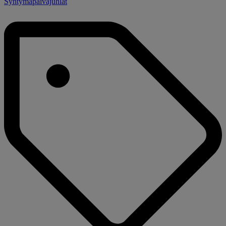
Syntymäpäiväjuhlat