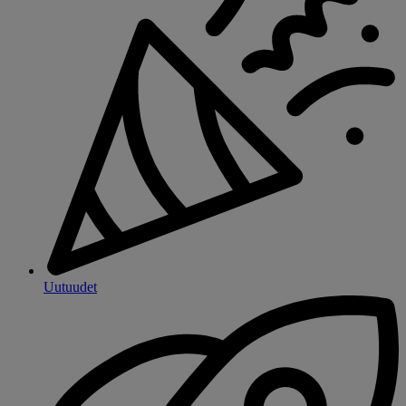
Uutuudet