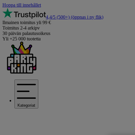
Hoppa till innehållet
4,4/5
(500+)
(öppnas i ny flik)
Ilmainen toimitus yli 99 €
Toimitus 2-4 arkipv
30 päivän palautusoikeus
Yli +25 000 tuotetta
Kategoriat