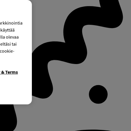
arkkinointia
käyttää
lla olevaa
ltäsi tai
 cookie-
y & Terms