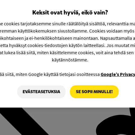
Keksit ovat hyviä, eikö vain?
 cookies tarjotaksemme sinulle räätälöityä sisältöä, relevanttia m
aremman käyttökokemuksen sivustollamme. Cookies voidaan myös 
ökohtaiseen ja ei-henkilökohtaiseen mainontaan. Napsauttamalla a
etta hyväksyt cookies-tiedostojen käytön laitteellasi. Jos muutat mie
at lukea lisää siitä, miten käsittelemme cookies, voit aina tehdä sen
käytännöstämme.
ää siitä, miten Google käyttää tietojasi osoitteessa
Google’s Privac
EVÄSTEASETUKSIA
SE SOPII MINULLE!