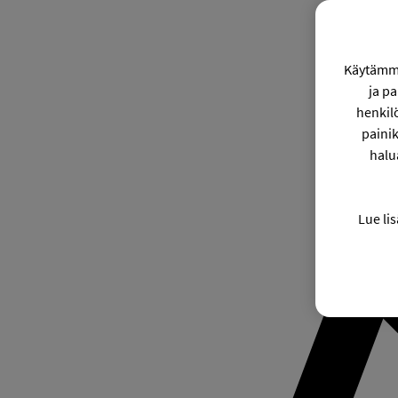
Käytämme
ja p
henkil
painik
halu
Lue lis