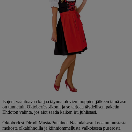
Isojen, vaahtoavaa kaljaa täynnä olevien tuoppien jälkeen tämä asu
on tunnetuin Oktoberfest-ikoni, ja se tarjoaa täydellisen paketin.
Ehdoton valinta, jos aiot saada kaiken irti juhlistasi.
Oktoberfest Dirndl Musta/Punainen Naamiaisasu koostuu mustasta
mekosta olkahihnoilla ja kiinniommellusta valkoisesta puserosta