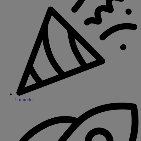
Uutuudet