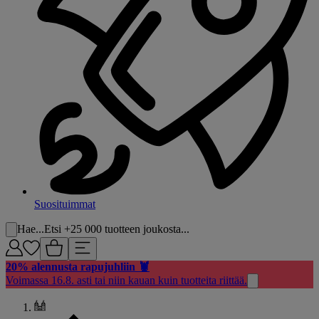
Suosituimmat
Hae...
Etsi +25 000 tuotteen joukosta...
20% alennusta rapujuhliin 🦞
Voimassa 16.8. asti tai niin kauan kuin tuotteita riittää.