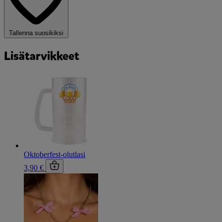
Tallenna suosikiksi
Lisätarvikkeet
Oktoberfest-olutlasi
3,90 €