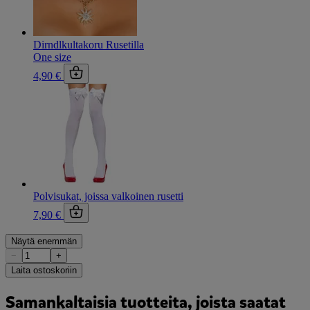
Dirndlkultakoru Rusetilla
One size
4,90 €
Polvisukat, joissa valkoinen rusetti
7,90 €
Näytä enemmän
−
+
Laita ostoskoriin
Samankaltaisia tuotteita, joista saatat