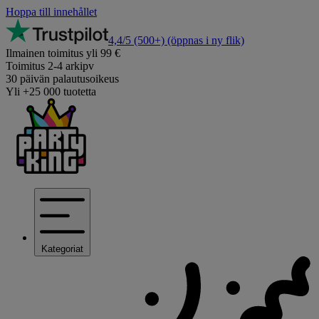
Hoppa till innehållet
4,4/5
(500+)
(öppnas i ny flik)
Ilmainen toimitus yli 99 €
Toimitus 2-4 arkipv
30 päivän palautusoikeus
Yli +25 000 tuotetta
Kategoriat