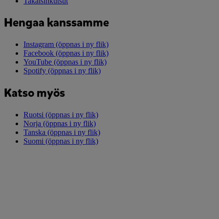
Takaisinkutsut
Hengaa kanssamme
Instagram
(öppnas i ny flik)
Facebook
(öppnas i ny flik)
YouTube
(öppnas i ny flik)
Spotify
(öppnas i ny flik)
Katso myös
Ruotsi
(öppnas i ny flik)
Norja
(öppnas i ny flik)
Tanska
(öppnas i ny flik)
Suomi
(öppnas i ny flik)