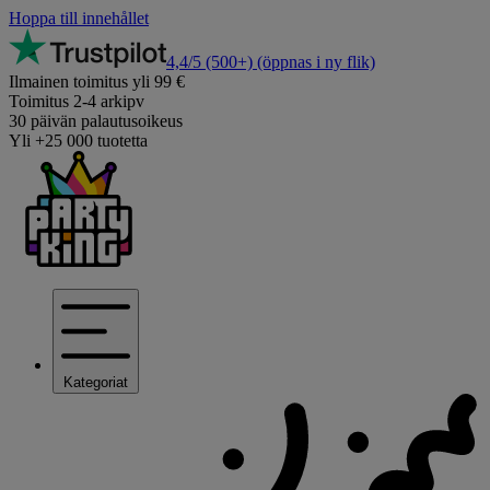
Hoppa till innehållet
4,4/5
(500+)
(öppnas i ny flik)
Ilmainen toimitus yli 99 €
Toimitus 2-4 arkipv
30 päivän palautusoikeus
Yli +25 000 tuotetta
Kategoriat