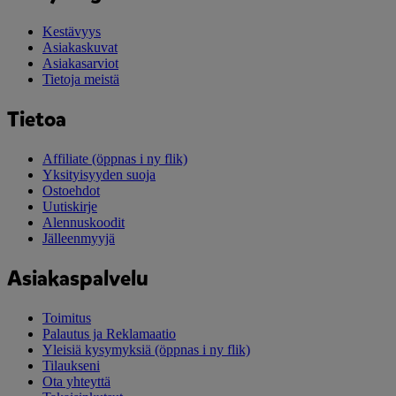
Kestävyys
Asiakaskuvat
Asiakasarviot
Tietoja meistä
Tietoa
Affiliate
(öppnas i ny flik)
Yksityisyyden suoja
Ostoehdot
Uutiskirje
Alennuskoodit
Jälleenmyyjä
Asiakaspalvelu
Toimitus
Palautus ja Reklamaatio
Yleisiä kysymyksiä
(öppnas i ny flik)
Tilaukseni
Ota yhteyttä