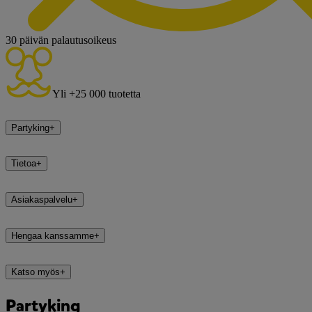
30 päivän palautusoikeus
Yli +25 000 tuotetta
Partyking
+
Tietoa
+
Asiakaspalvelu
+
Hengaa kanssamme
+
Katso myös
+
Partyking