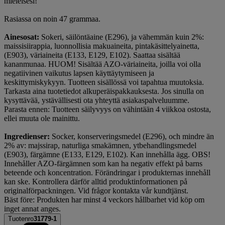
mieleisesi!
Rasiassa on noin 47 grammaa.
Ainesosat:
Sokeri, säilöntäaine (E296), ja vähemmän kuin 2%:
maissisiirappia, luonnollisia makuaineita, pintakäsittelyainetta,
(E903), väriaineita (E133, E129, E102). Saattaa sisältää
kananmunaa. HUOM! Sisältää AZO-väriaineita, joilla voi olla
negatiivinen vaikutus lapsen käyttäytymiseen ja
keskittymiskykyyn. Tuotteen sisällössä voi tapahtua muutoksia.
Tarkasta aina tuotetiedot alkuperäispakkauksesta. Jos sinulla on
kysyttävää, ystävällisesti ota yhteyttä asiakaspalveluumme.
Parasta ennen: Tuotteen säilyvyys on vähintään 4 viikkoa ostosta,
ellei muuta ole mainittu.
Ingredienser:
Socker, konserveringsmedel (E296), och mindre än
2% av: majssirap, naturliga smakämnen, ytbehandlingsmedel
(E903), färgämne (E133, E129, E102). Kan innehålla ägg. OBS!
Innehåller AZO-färgämnen som kan ha negativ effekt på barns
beteende och koncentration. Förändringar i produkternas innehåll
kan ske. Kontrollera därför alltid produktinformationen på
originalförpackningen. Vid frågor kontakta vår kundtjänst.
Bäst före: Produkten har minst 4 veckors hållbarhet vid köp om
inget annat anges.
Tuotenro
31779-1