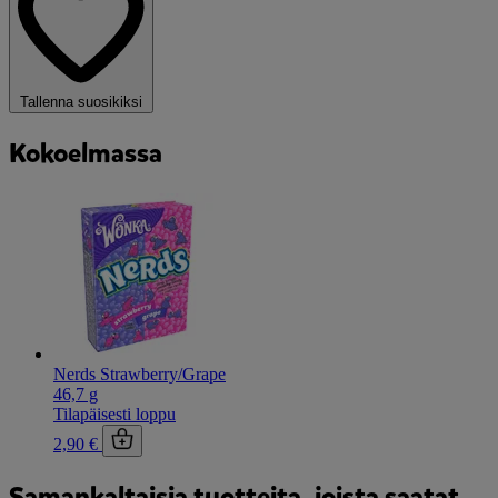
Tallenna suosikiksi
Kokoelmassa
Nerds Strawberry/Grape
46,7 g
Tilapäisesti loppu
2,90 €
Samankaltaisia tuotteita, joista saatat