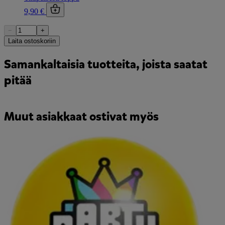
9,90 €
−
+
Laita ostoskoriin
Samankaltaisia tuotteita, joista saatat
pitää
Muut asiakkaat ostivat myös