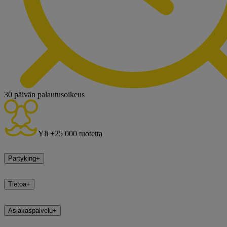
30 päivän palautusoikeus
Yli +25 000 tuotetta
Partyking
+
Tietoa
+
Asiakaspalvelu
+