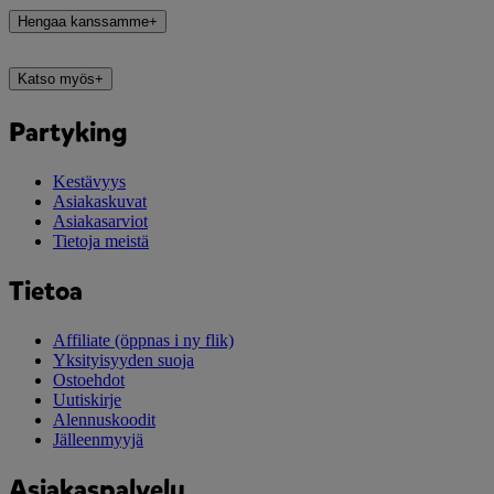
Hengaa kanssamme
+
Katso myös
+
Partyking
Kestävyys
Asiakaskuvat
Asiakasarviot
Tietoja meistä
Tietoa
Affiliate
(öppnas i ny flik)
Yksityisyyden suoja
Ostoehdot
Uutiskirje
Alennuskoodit
Jälleenmyyjä
Asiakaspalvelu