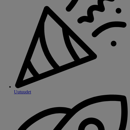
Uutuudet