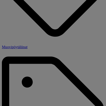
Muovipöytäliinat