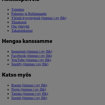
Toimitus
Palautus ja Reklamaatio
Yleisiä kysymyksiä
(öppnas i ny flik)
Tilaukseni
Ota yhteyttä
Takaisinkutsut
Hengaa kanssamme
Instagram
(öppnas i ny flik)
Facebook
(öppnas i ny flik)
YouTube
(öppnas i ny flik)
Spotify
(öppnas i ny flik)
Katso myös
Ruotsi
(öppnas i ny flik)
Norja
(öppnas i ny flik)
Tanska
(öppnas i ny flik)
Suomi
(öppnas i ny flik)