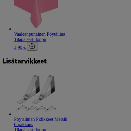
Vaaleanpunainen Pöytäliina
Tilapäisesti loppu
3,90 €
Lisätarvikkeet
Pöytäliinan Pidikkeet Metalli
6-pakkaus
Tilapäisesti loppu