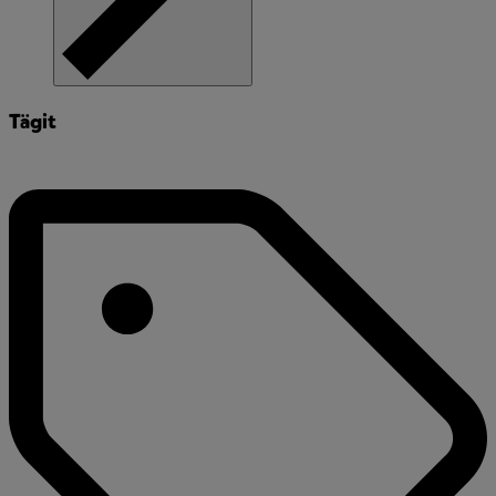
Tägit