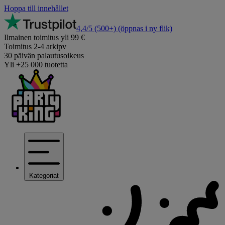
Hoppa till innehållet
4,4/5
(500+)
(öppnas i ny flik)
Ilmainen toimitus yli 99 €
Toimitus 2-4 arkipv
30 päivän palautusoikeus
Yli +25 000 tuotetta
Kategoriat