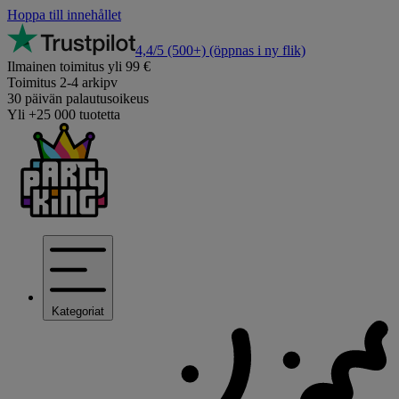
Hoppa till innehållet
4,4/5
(500+)
(öppnas i ny flik)
Ilmainen toimitus yli 99 €
Toimitus 2-4 arkipv
30 päivän palautusoikeus
Yli +25 000 tuotetta
Kategoriat