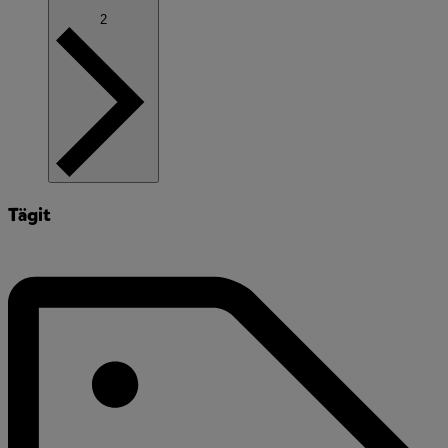
2
Tägit