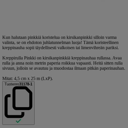
Kun halutaan pinkkiä koristelua on kirsikanpinkki silloin varma
valinta, se on ehdoton juhlatunnelman luoja! Tämä koristeellinen
kreppinauha sopii täydellisesti valkoisen tai limenvihreän pariksi.
Kreppirulla Pinkki on kirsikanpinkkiä kreppinauhaa rullassa. Avaa
rulla ja anna noin metrin paperia roikkua vapaasti. Heitä sitten rulla
sivuun, jolloin se avautuu ja muodostaa ilmaan pitkän paperinauhan.
Mitat: 4,5 cm x 25 m (LxP).
Tuotenro
31178-1