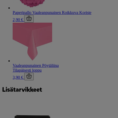
Paperipallo Vaaleanpunainen Roikkuva Koriste
2,90 €
Vaaleanpunainen Pöytäliina
Tilapäisesti loppu
3,90 €
Lisätarvikkeet