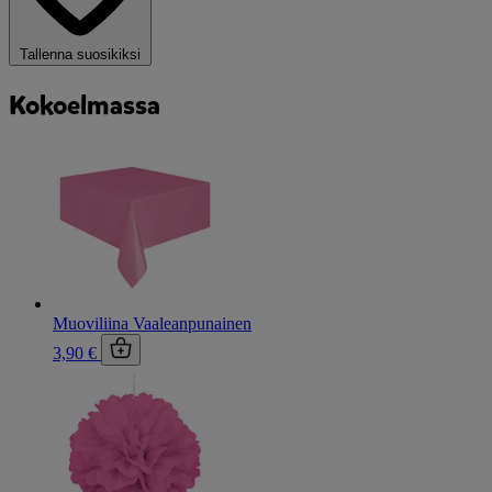
Tallenna suosikiksi
Kokoelmassa
Muoviliina Vaaleanpunainen
3,90 €