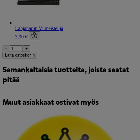
Lahjanarun Viimeistelijä
3,90 €
−
+
Laita ostoskoriin
Samankaltaisia tuotteita, joista saatat
pitää
Muut asiakkaat ostivat myös