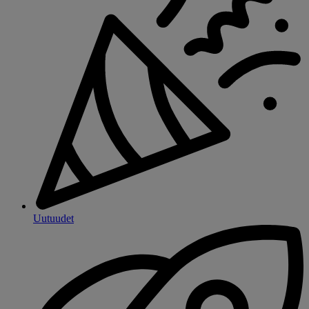
Uutuudet