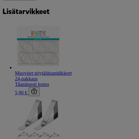
Lisätarvikkeet
Muoviset pöytäliinapidikkeet
24-pakkaus
Tilapäisesti loppu
5,90 €