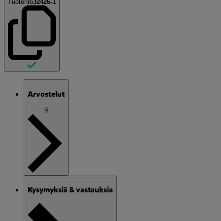
Tuotenro
32426-1
Arvostelut
9
Kysymyksiä & vastauksia