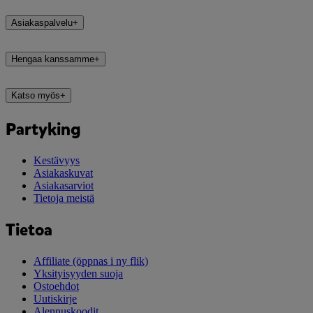
Asiakaspalvelu
+
Hengaa kanssamme
+
Katso myös
+
Partyking
Kestävyys
Asiakaskuvat
Asiakasarviot
Tietoja meistä
Tietoa
Affiliate
(öppnas i ny flik)
Yksityisyyden suoja
Ostoehdot
Uutiskirje
Alennuskoodit