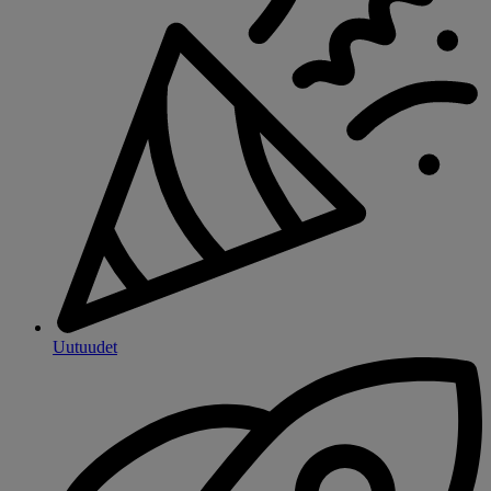
Uutuudet