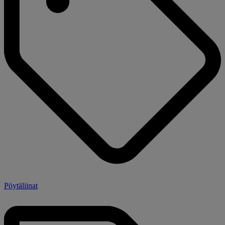
Pöytäliinat