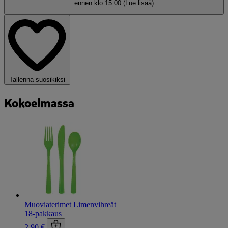
ennen klo 15.00
(Lue lisää)
Tallenna suosikiksi
Kokoelmassa
Muoviaterimet Limenvihreät
18-pakkaus
2,90 €