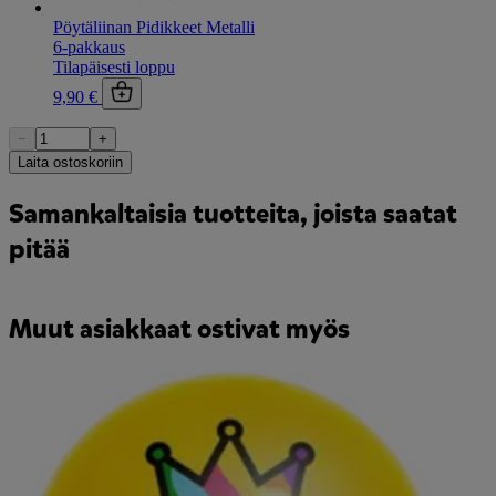
Pöytäliinan Pidikkeet Metalli
6-pakkaus
Tilapäisesti loppu
9,90 €
−
+
Laita ostoskoriin
Samankaltaisia tuotteita, joista saatat
pitää
Muut asiakkaat ostivat myös