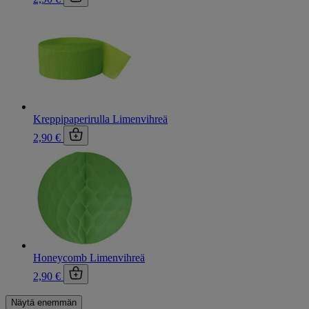
Kreppipaperirulla Limenvihreä
2,90 €
Honeycomb Limenvihreä
2,90 €
Näytä enemmän