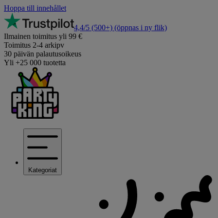
Hoppa till innehållet
4,4/5
(500+)
(öppnas i ny flik)
Ilmainen toimitus yli 99 €
Toimitus 2-4 arkipv
30 päivän palautusoikeus
Yli +25 000 tuotetta
Kategoriat