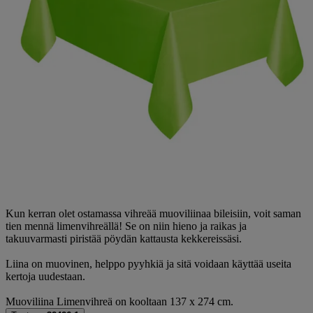
Kun kerran olet ostamassa vihreää muoviliinaa bileisiin, voit saman
tien mennä limenvihreällä! Se on niin hieno ja raikas ja
takuuvarmasti piristää pöydän kattausta kekkereissäsi.
Liina on muovinen, helppo pyyhkiä ja sitä voidaan käyttää useita
kertoja uudestaan.
Muoviliina Limenvihreä on kooltaan 137 x 274 cm.