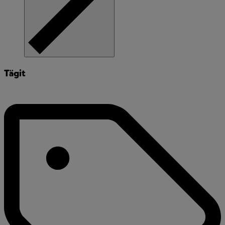
Tägit