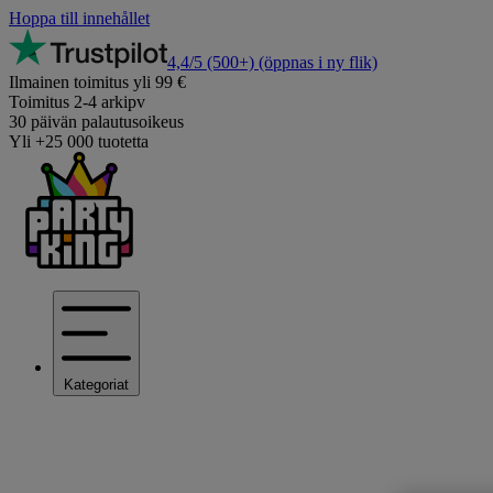
Hoppa till innehållet
4,4/5
(500+)
(öppnas i ny flik)
Ilmainen toimitus yli 99 €
Toimitus 2-4 arkipv
30 päivän palautusoikeus
Yli +25 000 tuotetta
Kategoriat