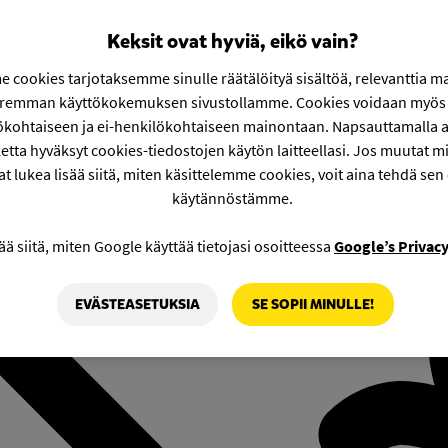
Keksit ovat hyviä, eikö vain?
 cookies tarjotaksemme sinulle räätälöityä sisältöä, relevanttia m
aremman käyttökokemuksen sivustollamme. Cookies voidaan myös 
ökohtaiseen ja ei-henkilökohtaiseen mainontaan. Napsauttamalla a
etta hyväksyt cookies-tiedostojen käytön laitteellasi. Jos muutat mie
at lukea lisää siitä, miten käsittelemme cookies, voit aina tehdä sen
käytännöstämme.
ää siitä, miten Google käyttää tietojasi osoitteessa
Google’s Privac
EVÄSTEASETUKSIA
SE SOPII MINULLE!