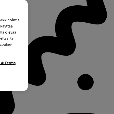
arkkinointia
käyttää
lla olevaa
ltäsi tai
 cookie-
y & Terms