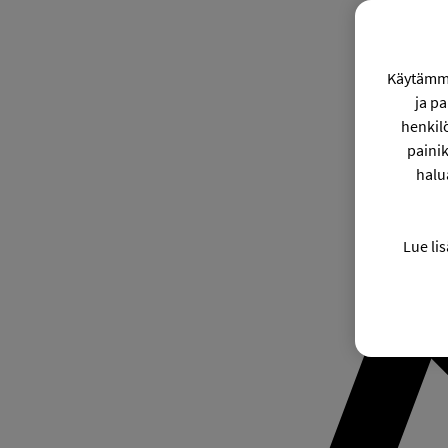
Käytämme
ja p
henkil
painik
halu
Lue lis