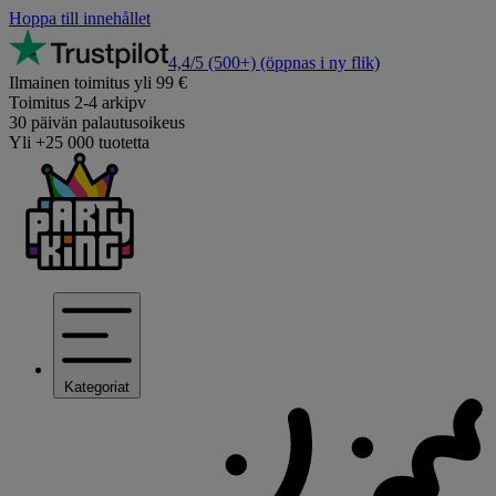
Hoppa till innehållet
4,4/5
(500+)
(öppnas i ny flik)
Ilmainen toimitus yli 99 €
Toimitus 2-4 arkipv
30 päivän palautusoikeus
Yli +25 000 tuotetta
Kategoriat