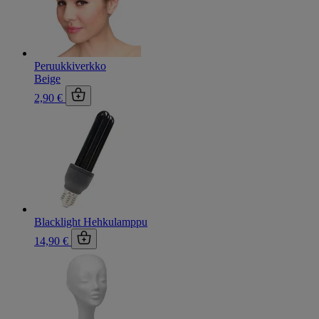
Peruukkiverkko
Beige
2,90 €
Blacklight Hehkulamppu
14,90 €