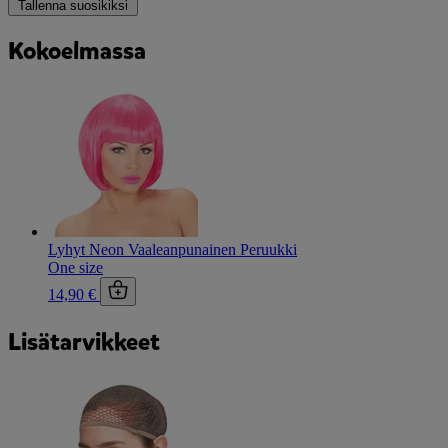
Tallenna suosikiksi
Kokoelmassa
Lyhyt Neon Vaaleanpunainen Peruukki
One size
14,90 €
Lisätarvikkeet