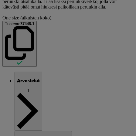
peruukki otsatukalla. Tilaa lisäksi peruukkiverkko, jolla voit
kätevästi pitää omat hiuksesi paikoillaan peruukin alla.
One size (aikuisten koko).
Tuotenro
37448-1
Arvostelut
1