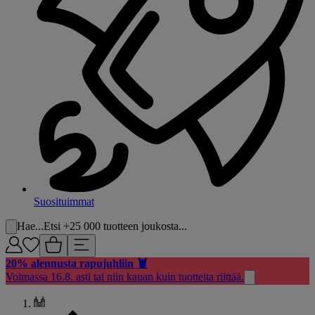
Suosituimmat
Hae...
Etsi +25 000 tuotteen joukosta...
20% alennusta rapujuhliin 🦞
Voimassa 16.8. asti tai niin kauan kuin tuotteita riittää.