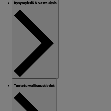
Kysymyksiä & vastauksia
Tuoteturvallisuustiedot