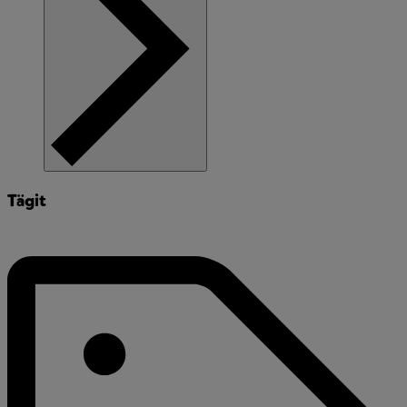
Tägit