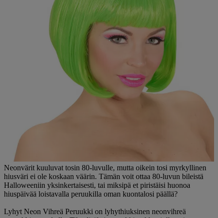
Neonvärit kuuluvat tosin 80-luvulle, mutta oikein tosi myrkyllinen
hiusväri ei ole koskaan väärin. Tämän voit ottaa 80-luvun bileistä
Halloweeniin yksinkertaisesti, tai miksipä et piristäisi huonoa
hiuspäivää loistavalla peruukilla oman kuontalosi päällä?
Lyhyt Neon Vihreä Peruukki on lyhythiuksinen neonvihreä