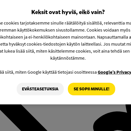
Keksit ovat hyviä, eikö vain?
 cookies tarjotaksemme sinulle räätälöityä sisältöä, relevanttia m
aremman käyttökokemuksen sivustollamme. Cookies voidaan myös 
ökohtaiseen ja ei-henkilökohtaiseen mainontaan. Napsauttamalla a
etta hyväksyt cookies-tiedostojen käytön laitteellasi. Jos muutat mie
at lukea lisää siitä, miten käsittelemme cookies, voit aina tehdä sen
käytännöstämme.
ää siitä, miten Google käyttää tietojasi osoitteessa
Google’s Privac
EVÄSTEASETUKSIA
SE SOPII MINULLE!