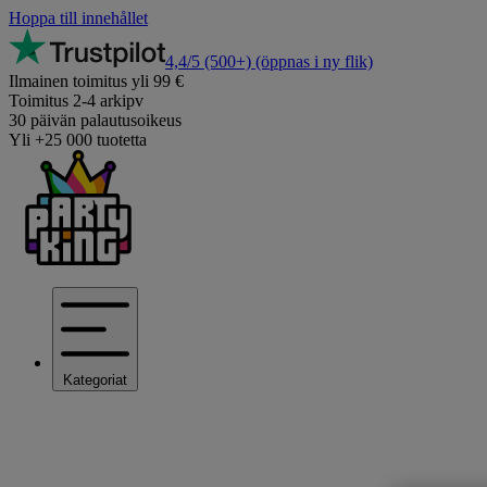
Hoppa till innehållet
4,4/5
(500+)
(öppnas i ny flik)
Ilmainen toimitus yli 99 €
Toimitus 2-4 arkipv
30 päivän palautusoikeus
Yli +25 000 tuotetta
Kategoriat