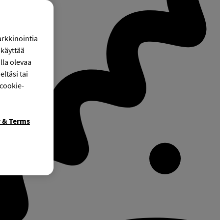
arkkinointia
käyttää
lla olevaa
ltäsi tai
 cookie-
y & Terms