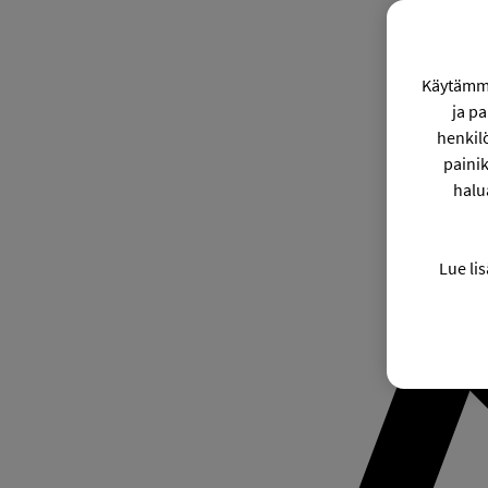
Käytämme
ja p
henkil
painik
halu
Lue lis