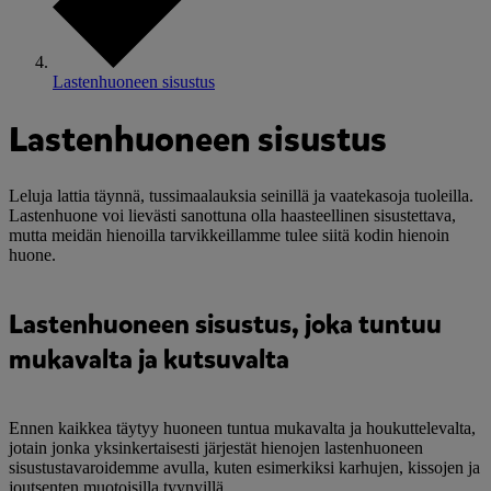
Lastenhuoneen sisustus
Lastenhuoneen sisustus
Leluja lattia täynnä, tussimaalauksia seinillä ja vaatekasoja tuoleilla.
Lastenhuone voi lievästi sanottuna olla haasteellinen sisustettava,
mutta meidän hienoilla tarvikkeillamme tulee siitä kodin hienoin
huone.
Lastenhuoneen sisustus, joka tuntuu
mukavalta ja kutsuvalta
Ennen kaikkea täytyy huoneen tuntua mukavalta ja houkuttelevalta,
jotain jonka yksinkertaisesti järjestät hienojen lastenhuoneen
sisustustavaroidemme avulla, kuten esimerkiksi karhujen, kissojen ja
joutsenten muotoisilla tyynyillä.