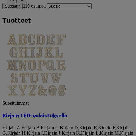
110
osumaa
Suodatin
Tuotteet
Suosituimmat
Kirjain LED-valaistuksella
Kirjain A
,
Kirjain B
,
Kirjain C
,
Kirjain D
,
Kirjain E
,
Kirjain F
,
Kirjain
G
,
Kirjain H
,
Kirjain I
,
Kirjain J
,
Kirjain K
,
Kirjain L
,
Kirjain M
,
Kirjain