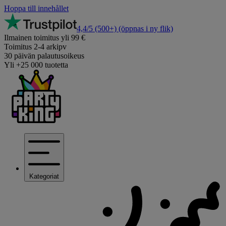
Hoppa till innehållet
4,4/5
(500+)
(öppnas i ny flik)
Ilmainen toimitus yli 99 €
Toimitus 2-4 arkipv
30 päivän palautusoikeus
Yli +25 000 tuotetta
Kategoriat