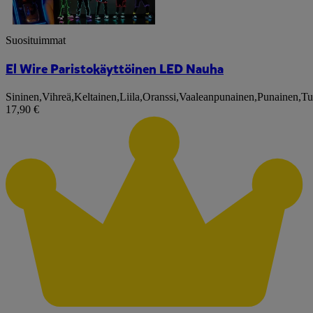
Suosituimmat
El Wire Paristokäyttöinen LED Nauha
Sininen
,
Vihreä
,
Keltainen
,
Liila
,
Oranssi
,
Vaaleanpunainen
,
Punainen
,
Tu
17,90 €