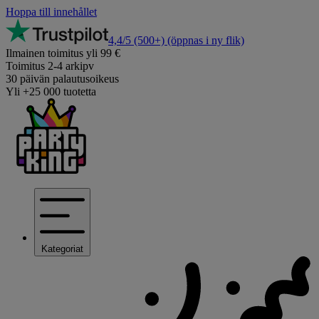
Hoppa till innehållet
4,4/5
(500+)
(öppnas i ny flik)
Ilmainen toimitus yli 99 €
Toimitus 2-4 arkipv
30 päivän palautusoikeus
Yli +25 000 tuotetta
Kategoriat