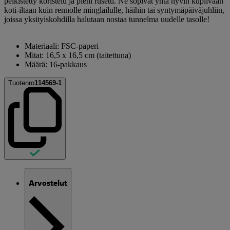
pelkistetty koristelu ja pieni rusetti. Ne sopivat yhtä hyvin kuplivaan
koti-iltaan kuin rennolle minglailulle, häihin tai syntymäpäiväjuhliin,
joissa yksityiskohdilla halutaan nostaa tunnelma uudelle tasolle!
Materiaali: FSC-paperi
Mitat: 16,5 x 16,5 cm (taitettuna)
Määrä: 16-pakkaus
Tuotenro
114569-1
Arvostelut