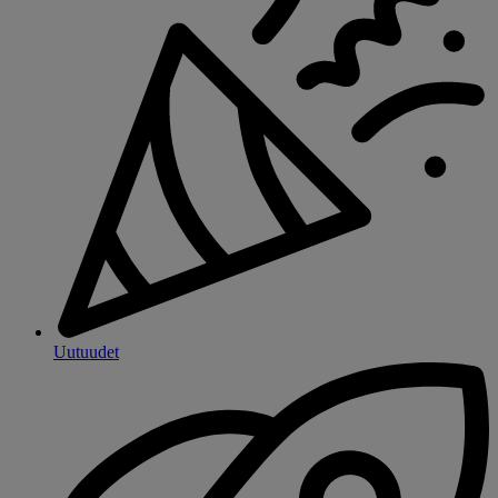
Uutuudet