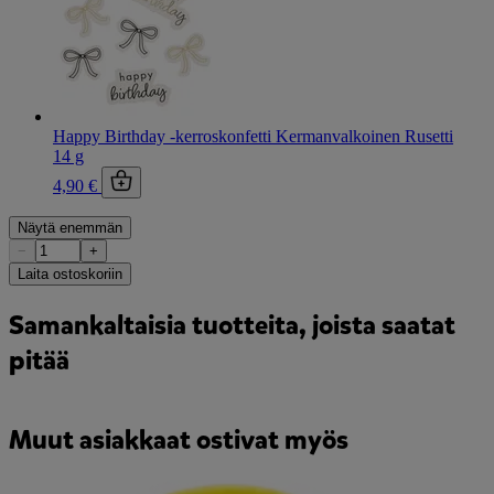
Happy Birthday -kerroskonfetti Kermanvalkoinen Rusetti
14 g
4,90 €
Näytä enemmän
−
+
Laita ostoskoriin
Samankaltaisia tuotteita, joista saatat
pitää
Muut asiakkaat ostivat myös