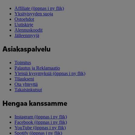
Affiliate
(öppnas i ny flik)
Yksityisyyden suoja
Ostoehdot
Uutiskirje
Alennuskoodit
Jälleenmyyjä
Asiakaspalvelu
Toimitus
Palautus ja Reklamaatio
Yleisiä kysymyksiä
(öppnas i ny flik)
Tilaukseni
Ota yhteyttä
Takaisinkutsut
Hengaa kanssamme
Instagram
(öppnas i ny flik)
Facebook
(öppnas i ny flik)
YouTube
(öppnas i ny flik)
Spotify
(öppnas i ny flik)