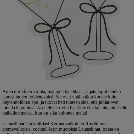
Anna drinkkien virrata, maljojen kajahtaa – ja jätä loput näiden
lautasliinojen hoidettavaksi! Ne ovat yhtä paljon koriste kuin
käytännöllinen apu, ja tuovat heti tunteen siitä, että juhlat ovat
todella käynnissä. Asettele ne riviin baarikärrylle tai taita jokaiselle
paikalle omansa, kun on aika kohottaa malja!
Lautasliinat Cocktail-lasi Kermanvalkoinen Rusetti ovat
cremevalkoisia, cocktail-lasin muotoisia Lautasliinat, joissa on