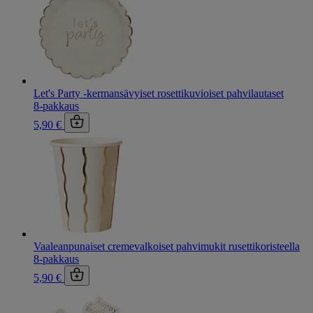
Let's Party -kermansävyiset rosettikuvioiset pahvilautaset
8-pakkaus
5,90 €
Vaaleanpunaiset cremevalkoiset pahvimukit rusettikoristeella
8-pakkaus
5,90 €