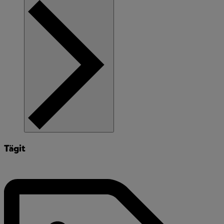
Tägit