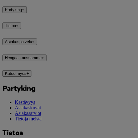
Partyking
+
Tietoa
+
Asiakaspalvelu
+
Hengaa kanssamme
+
Katso myös
+
Partyking
Kestävyys
Asiakaskuvat
Asiakasarviot
Tietoja meistä
Tietoa