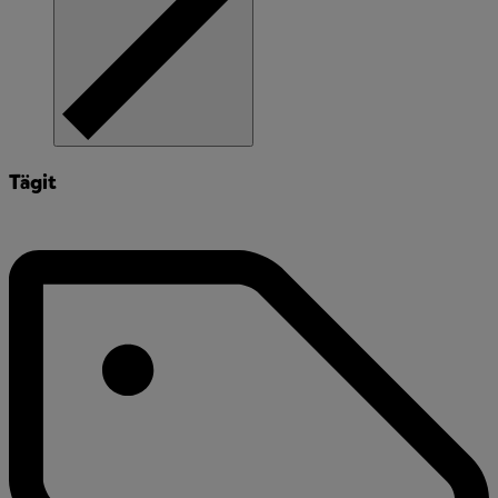
Tägit