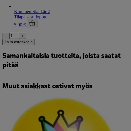
Kuminen Siankärsä
Tilapäisesti loppu
5,90 €
−
+
Laita ostoskoriin
Samankaltaisia tuotteita, joista saatat
pitää
Muut asiakkaat ostivat myös