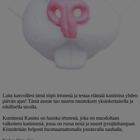
Laita kasvoillesi tämä söpö irtonenä ja testaa elämää kaniinina yhden
päivän ajan! Tämä asuste tuo suuren muutoksen yksinkertaisella ja
edullisella tavalla.
Kuminenä Kaniini on hauska irtonenä, joka on muodoltaan
valkoinen kaninnenä, jossa on roosa nenä ja suuret jyrsijänhampaat.
Kiinnitetään helposti huomaamattomalla joustavalla nauhalla.