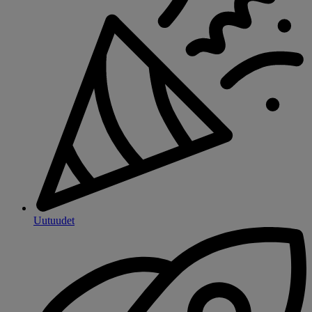
Uutuudet