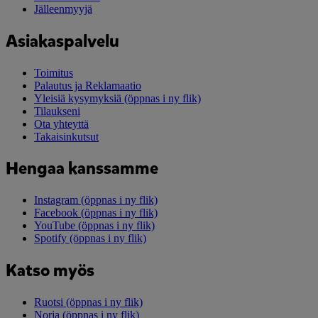
Jälleenmyyjä
Asiakaspalvelu
Toimitus
Palautus ja Reklamaatio
Yleisiä kysymyksiä
(öppnas i ny flik)
Tilaukseni
Ota yhteyttä
Takaisinkutsut
Hengaa kanssamme
Instagram
(öppnas i ny flik)
Facebook
(öppnas i ny flik)
YouTube
(öppnas i ny flik)
Spotify
(öppnas i ny flik)
Katso myös
Ruotsi
(öppnas i ny flik)
Norja
(öppnas i ny flik)