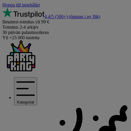
Hoppa till innehållet
4,4/5
(500+)
(öppnas i ny flik)
Ilmainen toimitus yli 99 €
Toimitus 2-4 arkipv
30 päivän palautusoikeus
Yli +25 000 tuotetta
Kategoriat