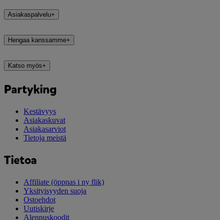
Asiakaspalvelu
+
Hengaa kanssamme
+
Katso myös
+
Partyking
Kestävyys
Asiakaskuvat
Asiakasarviot
Tietoja meistä
Tietoa
Affiliate
(öppnas i ny flik)
Yksityisyyden suoja
Ostoehdot
Uutiskirje
Alennuskoodit