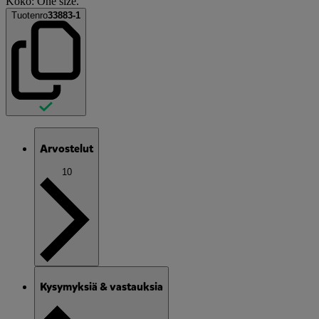
Koko: One size.
Tuotenro
33883-1
Arvostelut
10
Kysymyksiä & vastauksia