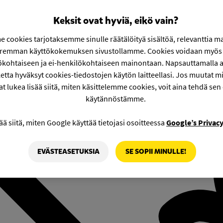
Keksit ovat hyviä, eikö vain?
 cookies tarjotaksemme sinulle räätälöityä sisältöä, relevanttia m
aremman käyttökokemuksen sivustollamme. Cookies voidaan myös 
ökohtaiseen ja ei-henkilökohtaiseen mainontaan. Napsauttamalla a
etta hyväksyt cookies-tiedostojen käytön laitteellasi. Jos muutat mie
at lukea lisää siitä, miten käsittelemme cookies, voit aina tehdä sen
käytännöstämme.
ää siitä, miten Google käyttää tietojasi osoitteessa
Google’s Privac
EVÄSTEASETUKSIA
SE SOPII MINULLE!