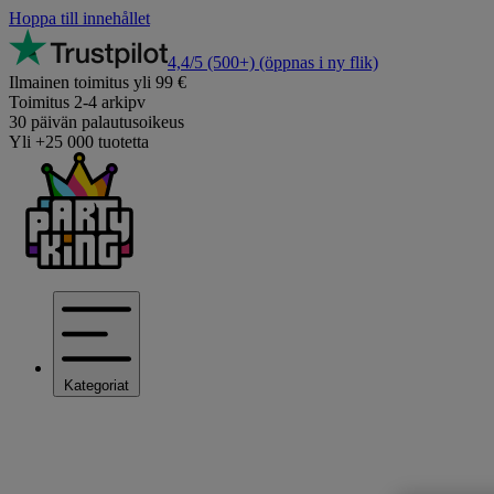
Hoppa till innehållet
4,4/5
(500+)
(öppnas i ny flik)
Ilmainen toimitus yli 99 €
Toimitus 2-4 arkipv
30 päivän palautusoikeus
Yli +25 000 tuotetta
Kategoriat