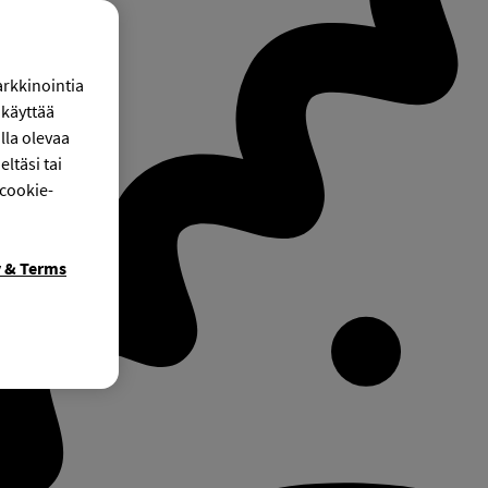
arkkinointia
käyttää
lla olevaa
ltäsi tai
 cookie-
y & Terms