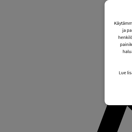
Käytämme
ja p
henkil
painik
halu
Lue lis