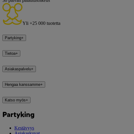
30 päivän palautusoikeus
Yli +25 000 tuotetta
Partyking
+
Tietoa
+
Asiakaspalvelu
+
Hengaa kanssamme
+
Katso myös
+
Partyking
Kestävyys
Asiakaskuvat