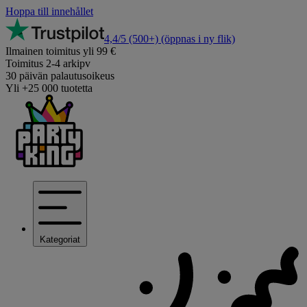
Hoppa till innehållet
4,4/5
(500+)
(öppnas i ny flik)
Ilmainen toimitus yli 99 €
Toimitus 2-4 arkipv
30 päivän palautusoikeus
Yli +25 000 tuotetta
Kategoriat