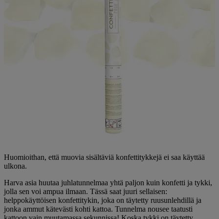
Huomioithan, että muovia sisältäviä konfettitykkejä ei saa käyttää
ulkona.
Harva asia huutaa juhlatunnelmaa yhtä paljon kuin konfetti ja tykki,
jolla sen voi ampua ilmaan. Tässä saat juuri sellaisen:
helppokäyttöisen konfettitykin, joka on täytetty ruusunlehdillä ja
jonka ammut kätevästi kohti kattoa. Tunnelma nousee taatusti
kattoon vain muutamassa sekunnissa! Koska tykki on täytetty