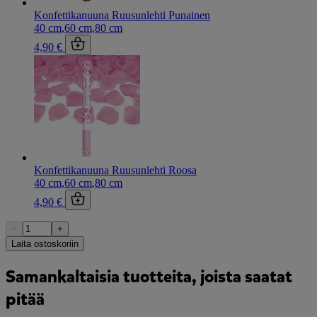
Konfettikanuuna Ruusunlehti Punainen
40 cm
,
60 cm
,
80 cm
4,90 €
Konfettikanuuna Ruusunlehti Roosa
40 cm
,
60 cm
,
80 cm
4,90 €
−
+
Laita ostoskoriin
Samankaltaisia tuotteita, joista saatat
pitää