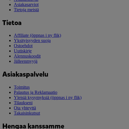
Asiakasarviot
Tietoja meistä
Tietoa
Affiliate
(öppnas i ny flik)
Yksityisyyden suoja
Ostoehdot
Uutiskirje
Alennuskoodit
Jälleenmyyjä
Asiakaspalvelu
Toimitus
Palautus ja Reklamaatio
Yleisiä kysymyksiä
(öppnas i ny flik)
Tilaukseni
Ota yhteyttä
Takaisinkutsut
Hengaa kanssamme