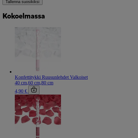
Tallenna suosikiksi
Kokoelmassa
Konfettitykki Ruusunlehdet Valkoiset
40 cm
,
60 cm
,
80 cm
4,90 €