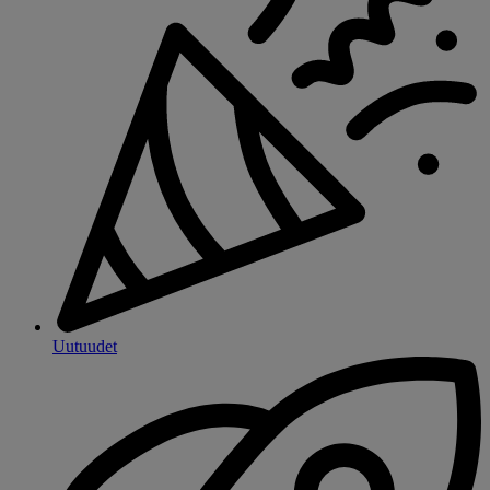
Uutuudet