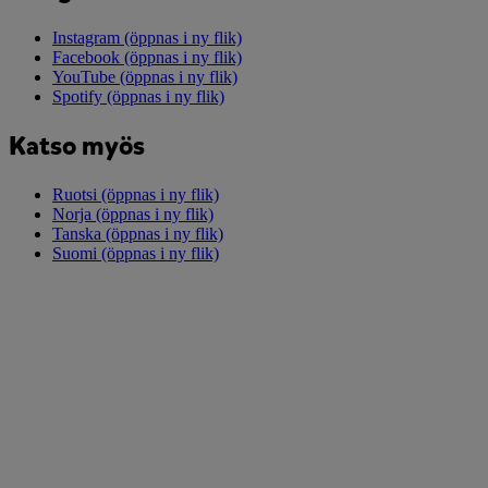
Instagram
(öppnas i ny flik)
Facebook
(öppnas i ny flik)
YouTube
(öppnas i ny flik)
Spotify
(öppnas i ny flik)
Katso myös
Ruotsi
(öppnas i ny flik)
Norja
(öppnas i ny flik)
Tanska
(öppnas i ny flik)
Suomi
(öppnas i ny flik)