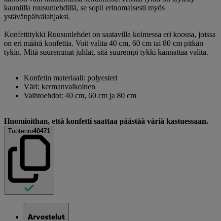
kauniilla ruusunlehdillä, se sopii erinomaisesti myös
ystävänpäivälahjaksi.
Konfettitykki Ruusunlehdet on saatavilla kolmessa eri koossa, joissa
on eri määrä konfettia. Voit valita 40 cm, 60 cm tai 80 cm pitkän
tykin. Mitä suuremmat juhlat, sitä suurempi tykki kannattaa valita.
Konfetin materiaali: polyesteri
Väri: kermanvalkoinen
Vaihtoehdot: 40 cm, 60 cm ja 80 cm
Huomioithan, että konfetti saattaa päästää väriä kastuessaan.
Tuotenro
40471
Arvostelut