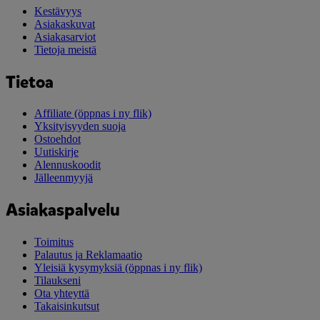
Kestävyys
Asiakaskuvat
Asiakasarviot
Tietoja meistä
Tietoa
Affiliate
(öppnas i ny flik)
Yksityisyyden suoja
Ostoehdot
Uutiskirje
Alennuskoodit
Jälleenmyyjä
Asiakaspalvelu
Toimitus
Palautus ja Reklamaatio
Yleisiä kysymyksiä
(öppnas i ny flik)
Tilaukseni
Ota yhteyttä
Takaisinkutsut