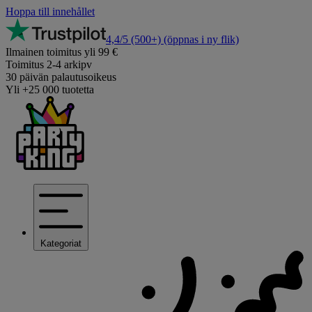
Hoppa till innehållet
4,4/5
(500+)
(öppnas i ny flik)
Ilmainen toimitus yli 99 €
Toimitus 2-4 arkipv
30 päivän palautusoikeus
Yli +25 000 tuotetta
Kategoriat