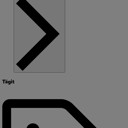
Tägit