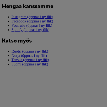
Hengaa kanssamme
Instagram
(öppnas i ny flik)
Facebook
(öppnas i ny flik)
YouTube
(öppnas i ny flik)
Spotify
(öppnas i ny flik)
Katso myös
Ruotsi
(öppnas i ny flik)
Norja
(öppnas i ny flik)
Tanska
(öppnas i ny flik)
Suomi
(öppnas i ny flik)