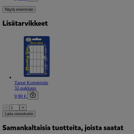
Näytä enemmän
Lisätarvikkeet
Tarrat Koristeisiin
32-pakkaus
9,90 €
−
+
Laita ostoskoriin
Samankaltaisia tuotteita, joista saatat