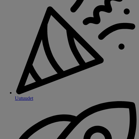
Uutuudet