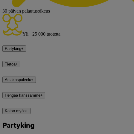
30 päivän palautusoikeus
Yli +25 000 tuotetta
Partyking
+
Tietoa
+
Asiakaspalvelu
+
Hengaa kanssamme
+
Katso myös
+
Partyking