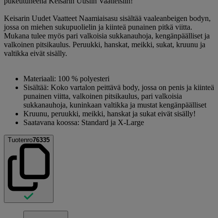
pukeutuneena Keisarin Uusiin Vaatteisiin!
Keisarin Uudet Vaatteet Naamiaisasu sisältää vaaleanbeigen bodyn,
jossa on miehen sukupuolielin ja kiinteä punainen pitkä viitta.
Mukana tulee myös pari valkoisia sukkanauhoja, kengänpäälliset ja
valkoinen pitsikaulus. Peruukki, hanskat, meikki, sukat, kruunu ja
valtikka eivät sisälly.
Materiaali: 100 % polyesteri
Sisältää: Koko vartalon peittävä body, jossa on penis ja kiinteä
punainen viitta, valkoinen pitsikaulus, pari valkoisia
sukkanauhoja, kuninkaan valtikka ja mustat kengänpäälliset
Kruunu, peruukki, meikki, hanskat ja sukat eivät sisälly!
Saatavana koossa: Standard ja X-Large
Tuotenro
76335