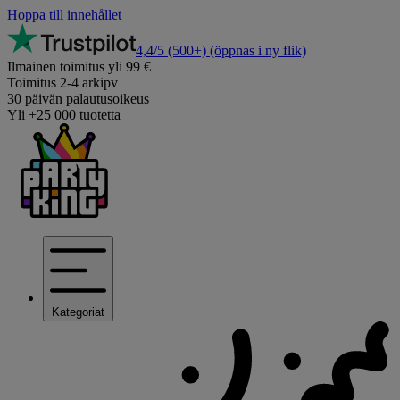
Hoppa till innehållet
4,4/5
(500+)
(öppnas i ny flik)
Ilmainen toimitus yli 99 €
Toimitus 2-4 arkipv
30 päivän palautusoikeus
Yli +25 000 tuotetta
Kategoriat