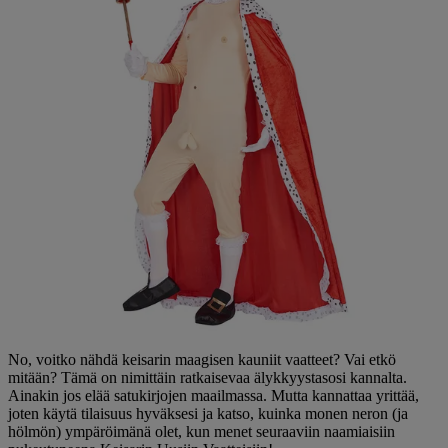
No, voitko nähdä keisarin maagisen kauniit vaatteet? Vai etkö
mitään? Tämä on nimittäin ratkaisevaa älykkyystasosi kannalta.
Ainakin jos elää satukirjojen maailmassa. Mutta kannattaa yrittää,
joten käytä tilaisuus hyväksesi ja katso, kuinka monen neron (ja
hölmön) ympäröimänä olet, kun menet seuraaviin naamiaisiin