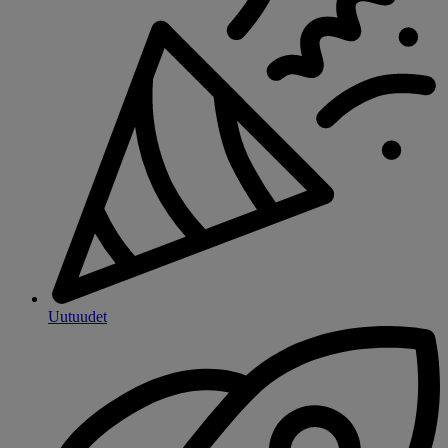
Uutuudet