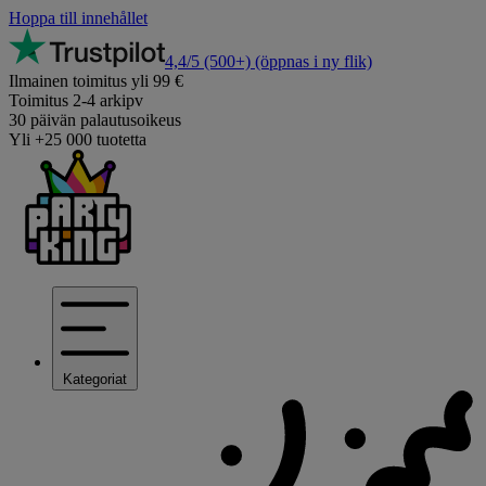
Hoppa till innehållet
4,4/5
(500+)
(öppnas i ny flik)
Ilmainen toimitus yli 99 €
Toimitus 2-4 arkipv
30 päivän palautusoikeus
Yli +25 000 tuotetta
Kategoriat