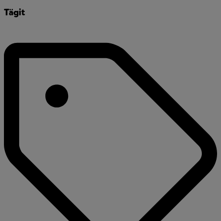
Tägit