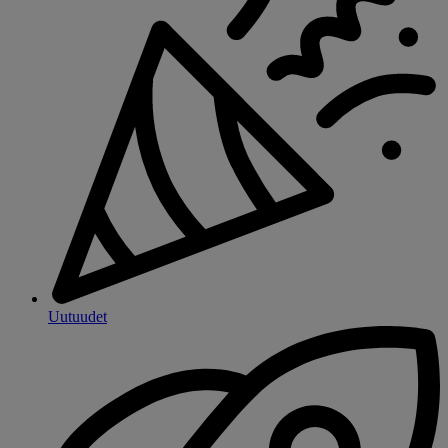
Uutuudet