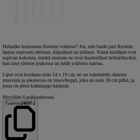
Haluatko kannustaa Ruotsin voittoon? Jos, niin hanki pari Ruotsin
lippua sopivasti otteluun, kilpailuun tai juhlaan. Nämä käsiliput ovat
sopivan kokoisia, minkä ansiosta ne ovat ihanteelliset heiluteltaviksi,
kun istut yleisön joukossa tai juhlit ystävien kanssa.
Liput ovat kooltaan noin 14 x 19 cm, ne on valmistettu ohuesta
muovista ja jokaisessa on muovikeppi, joka on noin 30 cm pitkä, ja
jossa on pieni kultanuppi kärjessä.
Myydään 6-pakkauksessa.
Tuotenro
24697-1