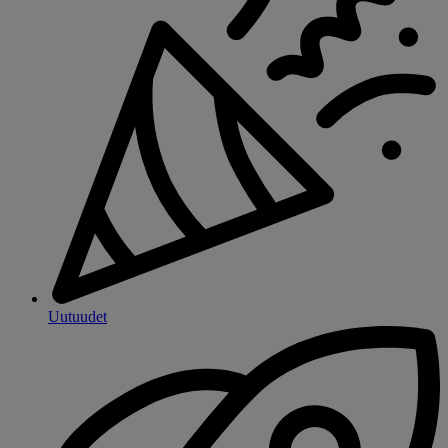
Uutuudet