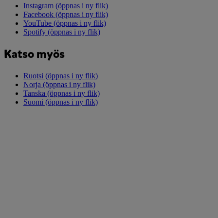
Instagram
(öppnas i ny flik)
Facebook
(öppnas i ny flik)
YouTube
(öppnas i ny flik)
Spotify
(öppnas i ny flik)
Katso myös
Ruotsi
(öppnas i ny flik)
Norja
(öppnas i ny flik)
Tanska
(öppnas i ny flik)
Suomi
(öppnas i ny flik)