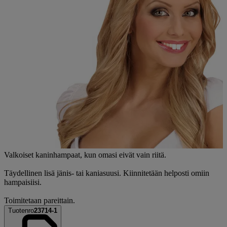
Valkoiset kaninhampaat, kun omasi eivät vain riitä.
Täydellinen lisä jänis- tai kaniasuusi. Kiinnitetään helposti omiin
hampaisiisi.
Toimitetaan pareittain.
Tuotenro
23714-1