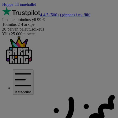
Hoppa till innehållet
4,4/5
(500+)
(öppnas i ny flik)
Ilmainen toimitus yli 99 €
Toimitus 2-4 arkipv
30 päivän palautusoikeus
Yli +25 000 tuotetta
Kategoriat