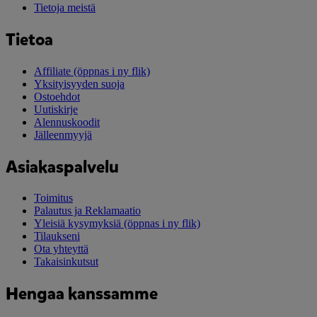
Tietoja meistä
Tietoa
Affiliate
(öppnas i ny flik)
Yksityisyyden suoja
Ostoehdot
Uutiskirje
Alennuskoodit
Jälleenmyyjä
Asiakaspalvelu
Toimitus
Palautus ja Reklamaatio
Yleisiä kysymyksiä
(öppnas i ny flik)
Tilaukseni
Ota yhteyttä
Takaisinkutsut
Hengaa kanssamme