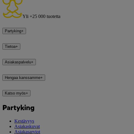
Yli +25 000 tuotetta
Partyking
+
Tietoa
+
Asiakaspalvelu
+
Hengaa kanssamme
+
Katso myös
+
Partyking
Kestävyys
Asiakaskuvat
Asiakasarviot