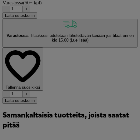
Varastossa
(50+ kpl)
−
+
Laita ostoskoriin
Varastossa.
Tilauksesi odotetaan lähetettävän
tänään
jos tilaat ennen
klo 15.00
(Lue lisää)
Tallenna suosikiksi
−
+
Laita ostoskoriin
Samankaltaisia tuotteita, joista saatat
pitää