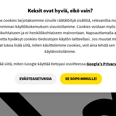
Keksit ovat hyviä, eikö vain?
 cookies tarjotaksemme sinulle räätälöityä sisältöä, relevanttia m
aremman käyttökokemuksen sivustollamme. Cookies voidaan myös 
ökohtaiseen ja ei-henkilökohtaiseen mainontaan. Napsauttamalla a
etta hyväksyt cookies-tiedostojen käytön laitteellasi. Jos muutat mie
at lukea lisää siitä, miten käsittelemme cookies, voit aina tehdä sen
käytännöstämme.
ää siitä, miten Google käyttää tietojasi osoitteessa
Google’s Privac
EVÄSTEASETUKSIA
SE SOPII MINULLE!