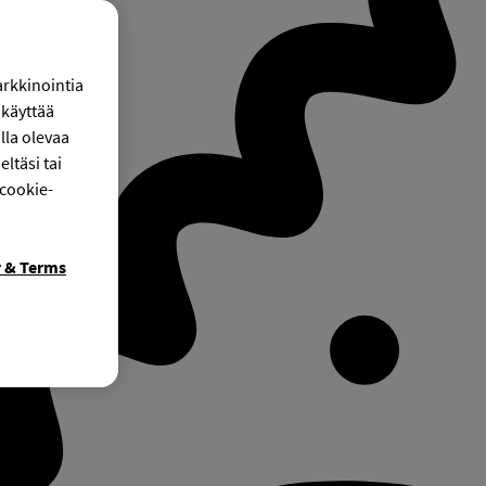
arkkinointia
käyttää
lla olevaa
ltäsi tai
 cookie-
y & Terms