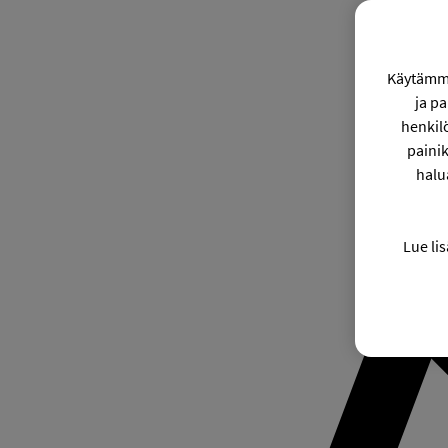
Käytämme
ja p
henkil
painik
halu
Lue lis