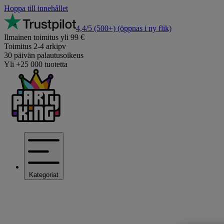
Hoppa till innehållet
4,4/5
(500+)
(öppnas i ny flik)
Ilmainen toimitus yli 99 €
Toimitus 2-4 arkipv
30 päivän palautusoikeus
Yli +25 000 tuotetta
Kategoriat