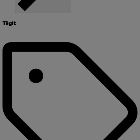
Tägit