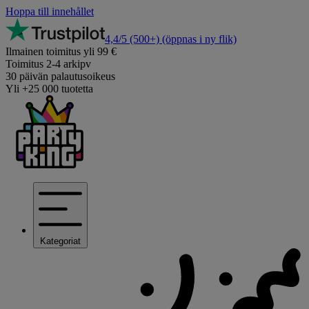
Hoppa till innehållet
4,4/5
(500+)
(öppnas i ny flik)
Ilmainen toimitus yli 99 €
Toimitus 2-4 arkipv
30 päivän palautusoikeus
Yli +25 000 tuotetta
Kategoriat