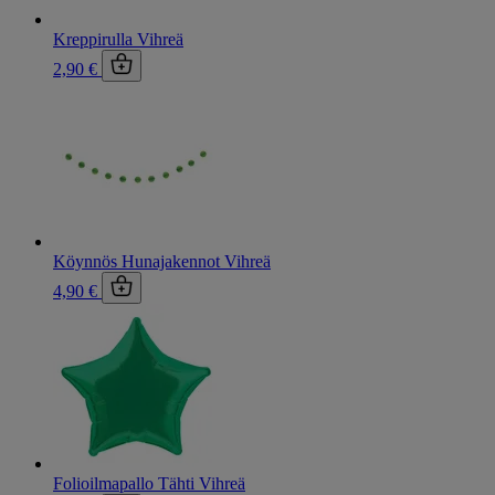
Kreppirulla Vihreä
2,90 €
Köynnös Hunajakennot Vihreä
4,90 €
Folioilmapallo Tähti Vihreä