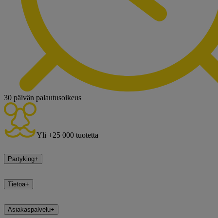
30 päivän palautusoikeus
Yli +25 000 tuotetta
Partyking
+
Tietoa
+
Asiakaspalvelu
+