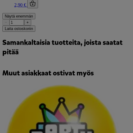
2,90 €
Näytä enemmän
−
+
Laita ostoskoriin
Samankaltaisia tuotteita, joista saatat
pitää
Muut asiakkaat ostivat myös