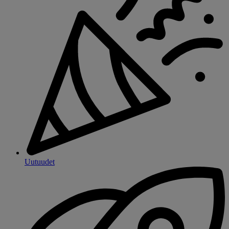
Uutuudet