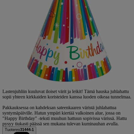
Lastenjuhliin kuuluvat iloiset värit ja leikit! Tämä hauska juhlahattu
sopii yhteen kirkkaiden koristeiden kanssa luoden oikeaa tunnelmaa.
Pakkauksessa on kahdeksan sateenkaaren väristä juhlahattua
syntymäpäiville. Hatun ympäri kiertää valkoinen alue, jossa on
"Happy Birthday" -teksti muuhun hattuun sopivissa värissä. Hattu
pysyy tiukasti päässä sen mukana tulevan kuminauhan avulla.
Tuotenro
31444-1