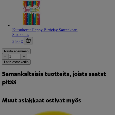
Kutsukortit Happy Birthday Sateenkaari
8-pakkaus
2,90 €
Näytä enemmän
−
+
Laita ostoskoriin
Samankaltaisia tuotteita, joista saatat
pitää
Muut asiakkaat ostivat myös