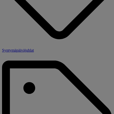
Syntymäpäiväjuhlat