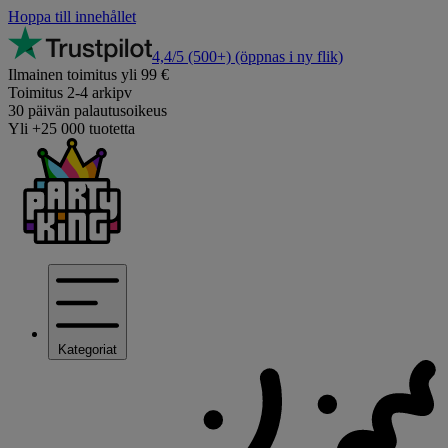
Hoppa till innehållet
4,4/5
(500+)
(öppnas i ny flik)
Ilmainen toimitus yli 99 €
Toimitus 2-4 arkipv
30 päivän palautusoikeus
Yli +25 000 tuotetta
Kategoriat