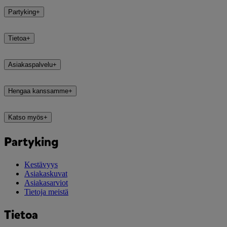
Partyking
+
Tietoa
+
Asiakaspalvelu
+
Hengaa kanssamme
+
Katso myös
+
Partyking
Kestävyys
Asiakaskuvat
Asiakasarviot
Tietoja meistä
Tietoa