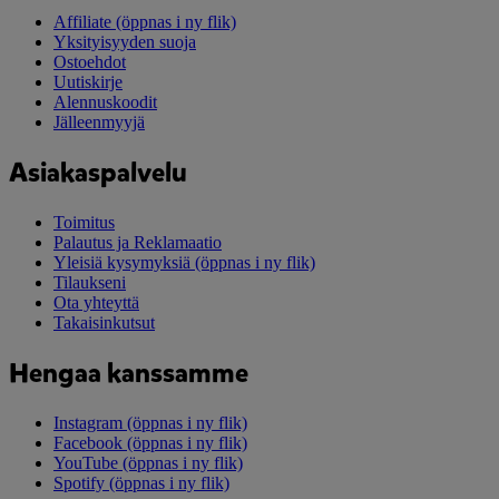
Affiliate
(öppnas i ny flik)
Yksityisyyden suoja
Ostoehdot
Uutiskirje
Alennuskoodit
Jälleenmyyjä
Asiakaspalvelu
Toimitus
Palautus ja Reklamaatio
Yleisiä kysymyksiä
(öppnas i ny flik)
Tilaukseni
Ota yhteyttä
Takaisinkutsut
Hengaa kanssamme
Instagram
(öppnas i ny flik)
Facebook
(öppnas i ny flik)
YouTube
(öppnas i ny flik)
Spotify
(öppnas i ny flik)