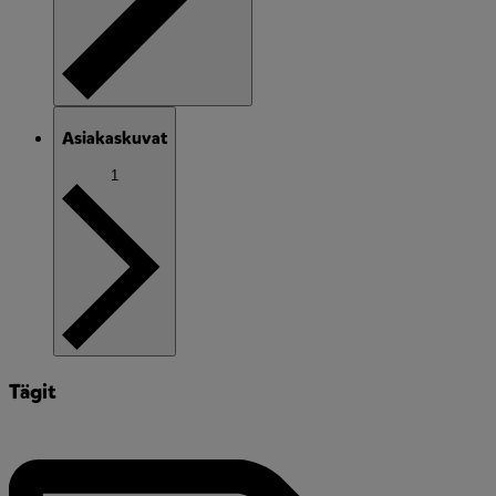
Asiakaskuvat
1
Tägit