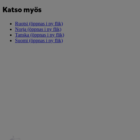
Katso myös
Ruotsi
(öppnas i ny flik)
Norja
(öppnas i ny flik)
Tanska
(öppnas i ny flik)
Suomi
(öppnas i ny flik)