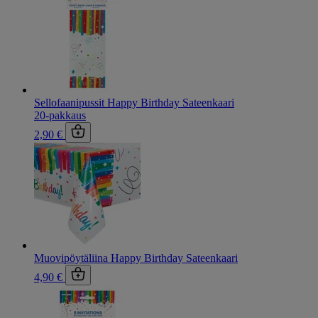
Sellofaanipussit Happy Birthday Sateenkaari
20-pakkaus
2,90 €
Muovipöytäliina Happy Birthday Sateenkaari
4,90 €