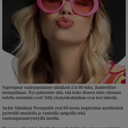
Superupeat vaaleanpunaiset silmälasit á la 60-luku, ihanteelliset
teemajuhlaan. Nyt puhumme siitä, että koko ilmeesi tulee olemaan
todella enemmän cool! Sillä yksityiskohdathan ovat tosi tärkeitä.
Jackie Silmälasit Neonpinkit ovat 60-luvun inspiroimat aurinkolasit
pyöreällä muodolla ja vankoilla sangoilla sekä
vaaleanpunasävytetyillä laseilla.