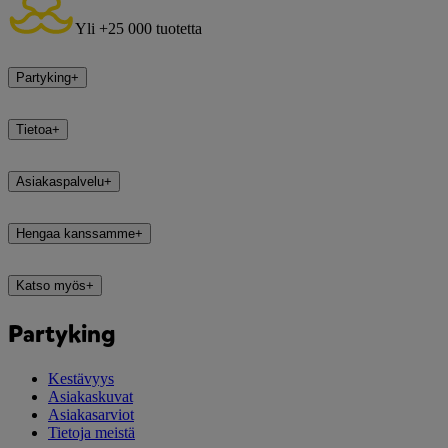
Yli +25 000 tuotetta
Partyking
+
Tietoa
+
Asiakaspalvelu
+
Hengaa kanssamme
+
Katso myös
+
Partyking
Kestävyys
Asiakaskuvat
Asiakasarviot
Tietoja meistä