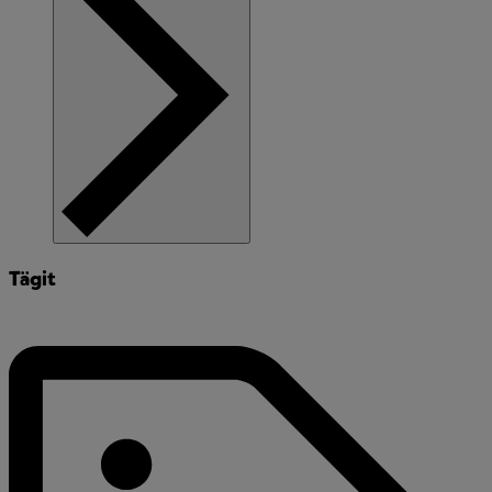
Tägit