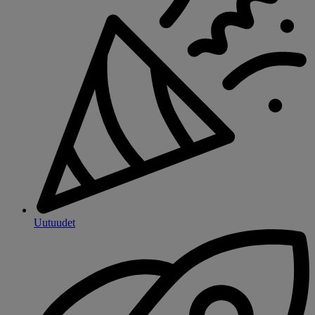
Uutuudet