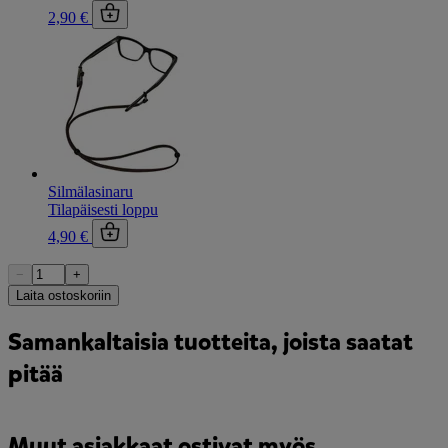
2,90 €
Silmälasinaru
Tilapäisesti loppu
4,90 €
−
+
Laita ostoskoriin
Samankaltaisia tuotteita, joista saatat
pitää
Muut asiakkaat ostivat myös