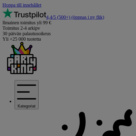
Hoppa till innehållet
4,4/5
(500+)
(öppnas i ny flik)
Ilmainen toimitus yli 99 €
Toimitus 2-4 arkipv
30 päivän palautusoikeus
Yli +25 000 tuotetta
Kategoriat