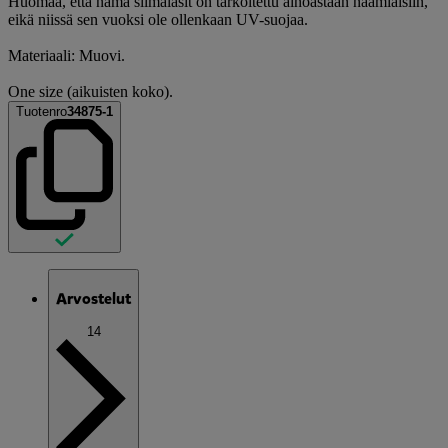
Huomaa, että nämä silmälasit on tarkoitettu ainoastaan naamiaisiin,
eikä niissä sen vuoksi ole ollenkaan UV-suojaa.
Materiaali: Muovi.
One size (aikuisten koko).
Tuotenro
34875-1
Arvostelut
14