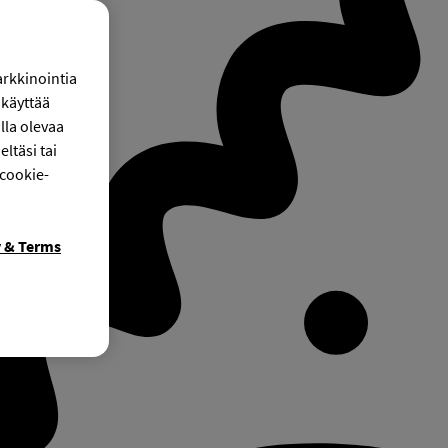
arkkinointia
käyttää
lla olevaa
ltäsi tai
 cookie-
y & Terms