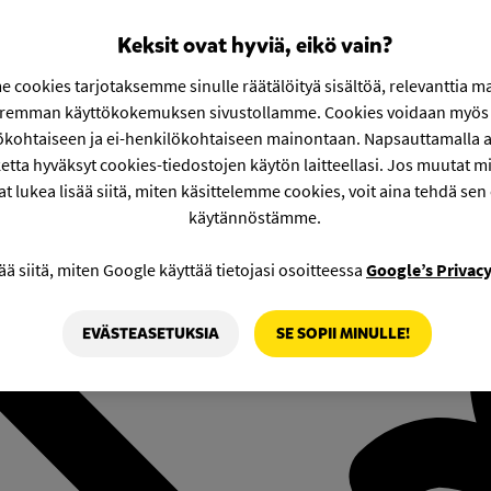
Keksit ovat hyviä, eikö vain?
 cookies tarjotaksemme sinulle räätälöityä sisältöä, relevanttia m
aremman käyttökokemuksen sivustollamme. Cookies voidaan myös 
ökohtaiseen ja ei-henkilökohtaiseen mainontaan. Napsauttamalla a
etta hyväksyt cookies-tiedostojen käytön laitteellasi. Jos muutat mie
at lukea lisää siitä, miten käsittelemme cookies, voit aina tehdä sen
käytännöstämme.
ää siitä, miten Google käyttää tietojasi osoitteessa
Google’s Privac
EVÄSTEASETUKSIA
SE SOPII MINULLE!