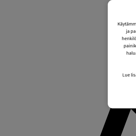
Käytämme
ja p
henkil
painik
halu
Lue lis