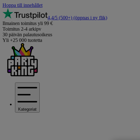
Hoppa till innehållet
4,4/5
(500+)
(öppnas i ny flik)
Ilmainen toimitus yli 99 €
Toimitus 2-4 arkipv
30 päivän palautusoikeus
Yli +25 000 tuotetta
Kategoriat