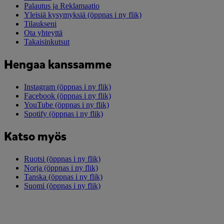
Palautus ja Reklamaatio
Yleisiä kysymyksiä
(öppnas i ny flik)
Tilaukseni
Ota yhteyttä
Takaisinkutsut
Hengaa kanssamme
Instagram
(öppnas i ny flik)
Facebook
(öppnas i ny flik)
YouTube
(öppnas i ny flik)
Spotify
(öppnas i ny flik)
Katso myös
Ruotsi
(öppnas i ny flik)
Norja
(öppnas i ny flik)
Tanska
(öppnas i ny flik)
Suomi
(öppnas i ny flik)