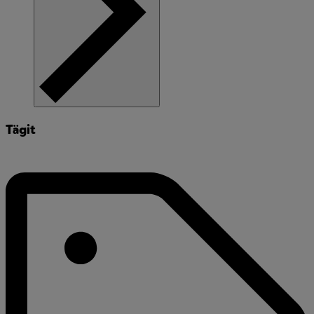
Tägit