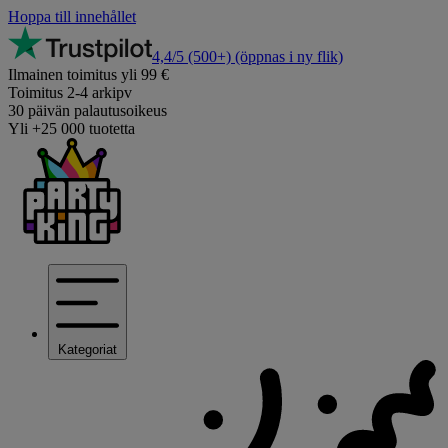
Hoppa till innehållet
4,4/5
(500+)
(öppnas i ny flik)
Ilmainen toimitus yli 99 €
Toimitus 2-4 arkipv
30 päivän palautusoikeus
Yli +25 000 tuotetta
Kategoriat