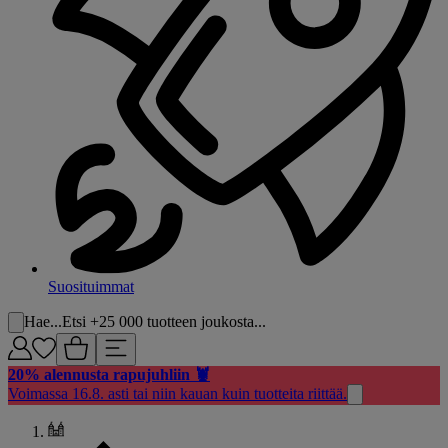
Suosituimmat
Hae...
Etsi +25 000 tuotteen joukosta...
20% alennusta rapujuhliin 🦞
Voimassa 16.8. asti tai niin kauan kuin tuotteita riittää.