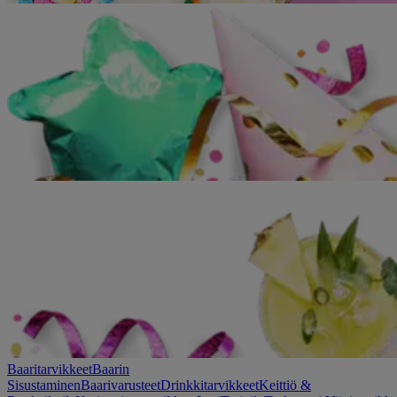
Baaritarvikkeet
Baarin
Sisustaminen
Baarivarusteet
Drinkkitarvikkeet
Keittiö &