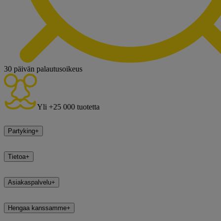
30 päivän palautusoikeus
Yli +25 000 tuotetta
Partyking
+
Tietoa
+
Asiakaspalvelu
+
Hengaa kanssamme
+