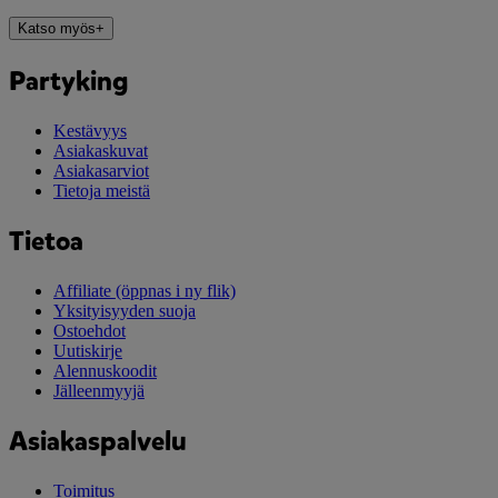
Katso myös
+
Partyking
Kestävyys
Asiakaskuvat
Asiakasarviot
Tietoja meistä
Tietoa
Affiliate
(öppnas i ny flik)
Yksityisyyden suoja
Ostoehdot
Uutiskirje
Alennuskoodit
Jälleenmyyjä
Asiakaspalvelu
Toimitus