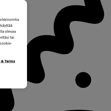
arkkinointia
käyttää
lla olevaa
ltäsi tai
 cookie-
y & Terms