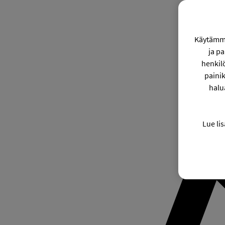
Käytämme
ja p
henkil
painik
halu
Lue lis