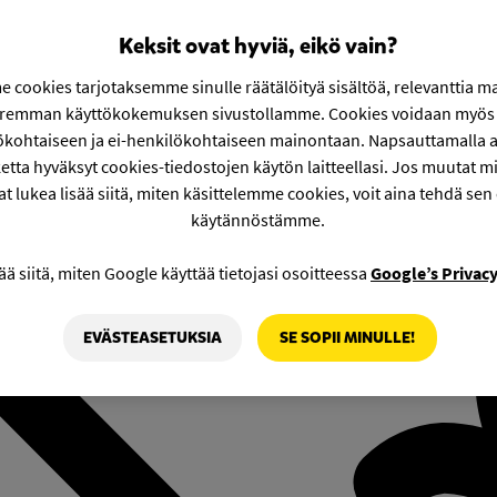
Keksit ovat hyviä, eikö vain?
 cookies tarjotaksemme sinulle räätälöityä sisältöä, relevanttia m
aremman käyttökokemuksen sivustollamme. Cookies voidaan myös 
ökohtaiseen ja ei-henkilökohtaiseen mainontaan. Napsauttamalla a
etta hyväksyt cookies-tiedostojen käytön laitteellasi. Jos muutat mie
at lukea lisää siitä, miten käsittelemme cookies, voit aina tehdä sen
käytännöstämme.
ää siitä, miten Google käyttää tietojasi osoitteessa
Google’s Privac
EVÄSTEASETUKSIA
SE SOPII MINULLE!