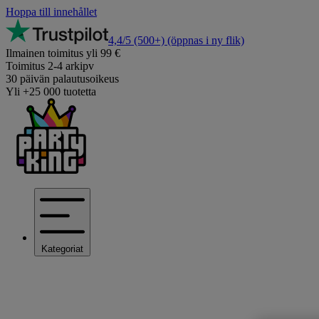
Hoppa till innehållet
4,4/5
(500+)
(öppnas i ny flik)
Ilmainen toimitus yli 99 €
Toimitus 2-4 arkipv
30 päivän palautusoikeus
Yli +25 000 tuotetta
Kategoriat