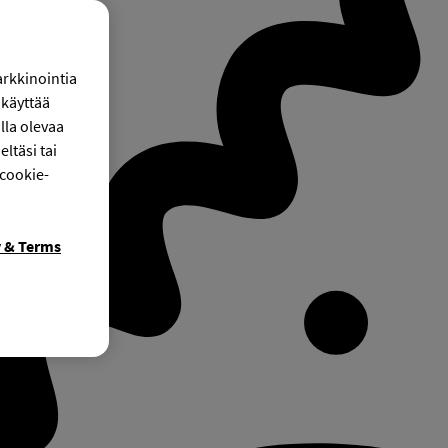
arkkinointia
käyttää
lla olevaa
ltäsi tai
 cookie-
y & Terms