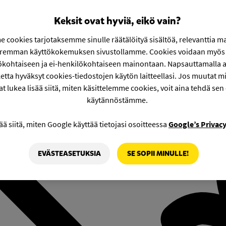
Keksit ovat hyviä, eikö vain?
 cookies tarjotaksemme sinulle räätälöityä sisältöä, relevanttia m
aremman käyttökokemuksen sivustollamme. Cookies voidaan myös 
ökohtaiseen ja ei-henkilökohtaiseen mainontaan. Napsauttamalla a
etta hyväksyt cookies-tiedostojen käytön laitteellasi. Jos muutat mie
at lukea lisää siitä, miten käsittelemme cookies, voit aina tehdä sen
käytännöstämme.
ää siitä, miten Google käyttää tietojasi osoitteessa
Google’s Privac
EVÄSTEASETUKSIA
SE SOPII MINULLE!