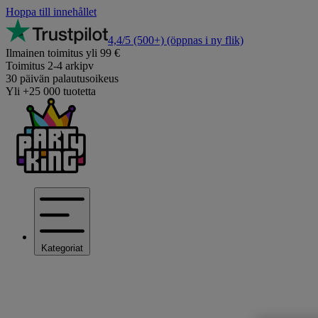
Hoppa till innehållet
4,4/5
(500+)
(öppnas i ny flik)
Ilmainen toimitus yli 99 €
Toimitus 2-4 arkipv
30 päivän palautusoikeus
Yli +25 000 tuotetta
Kategoriat