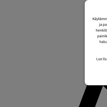
Käytämme
ja p
henkil
painik
halu
Lue lis