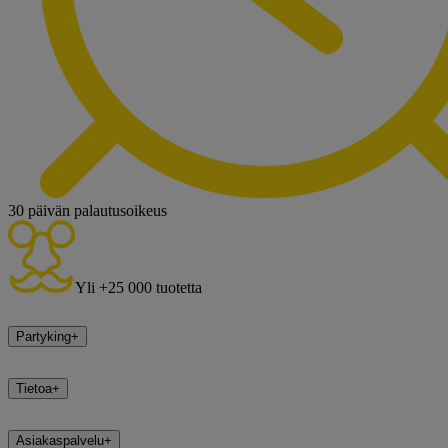
30 päivän palautusoikeus
Yli +25 000 tuotetta
Partyking
+
Tietoa
+
Asiakaspalvelu
+