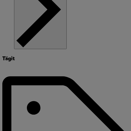
Tägit