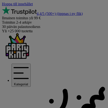
Hoppa till innehållet
4,4/5
(500+)
(öppnas i ny flik)
Ilmainen toimitus yli 99 €
Toimitus 2-4 arkipv
30 päivän palautusoikeus
Yli +25 000 tuotetta
Kategoriat