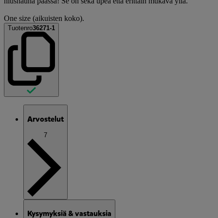
hiusnauha päässä! Se on sekä upea että erittäin mukava yllä.
One size (aikuisten koko).
Tuotenro
36271-1
Arvostelut
7
Kysymyksiä & vastauksia