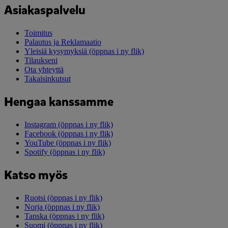
Asiakaspalvelu
Toimitus
Palautus ja Reklamaatio
Yleisiä kysymyksiä
(öppnas i ny flik)
Tilaukseni
Ota yhteyttä
Takaisinkutsut
Hengaa kanssamme
Instagram
(öppnas i ny flik)
Facebook
(öppnas i ny flik)
YouTube
(öppnas i ny flik)
Spotify
(öppnas i ny flik)
Katso myös
Ruotsi
(öppnas i ny flik)
Norja
(öppnas i ny flik)
Tanska
(öppnas i ny flik)
Suomi
(öppnas i ny flik)