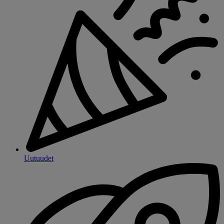
Uutuudet