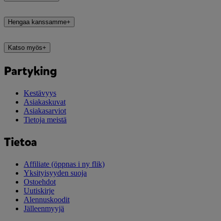
Hengaa kanssamme
+
Katso myös
+
Partyking
Kestävyys
Asiakaskuvat
Asiakasarviot
Tietoja meistä
Tietoa
Affiliate
(öppnas i ny flik)
Yksityisyyden suoja
Ostoehdot
Uutiskirje
Alennuskoodit
Jälleenmyyjä