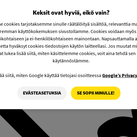
Keksit ovat hyviä, eikö vain?
 cookies tarjotaksemme sinulle räätälöityä sisältöä, relevanttia m
aremman käyttökokemuksen sivustollamme. Cookies voidaan myös 
ökohtaiseen ja ei-henkilökohtaiseen mainontaan. Napsauttamalla a
etta hyväksyt cookies-tiedostojen käytön laitteellasi. Jos muutat mie
at lukea lisää siitä, miten käsittelemme cookies, voit aina tehdä sen
käytännöstämme.
ää siitä, miten Google käyttää tietojasi osoitteessa
Google’s Privac
EVÄSTEASETUKSIA
SE SOPII MINULLE!