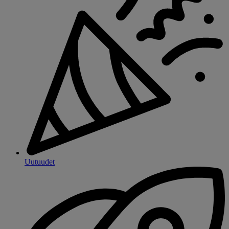
Uutuudet