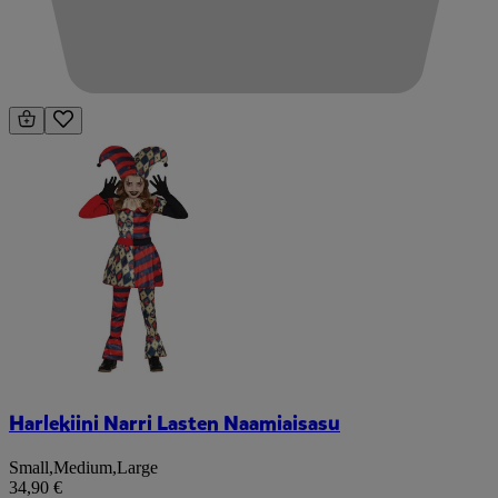
Harlekiini Narri Lasten Naamiaisasu
Small
,
Medium
,
Large
34,90 €