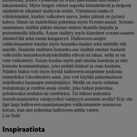
takaamiseksi. Myös beigen väriset napeilla kiinnitettävät ja helposti
säädettävät olkaimet sisältyvät settiin. Viimeisenä mutta ei
vähäisimpänä, kuuluu valkoinen sauva, jonka päässä on pyöreä
kahva. Sinun on mahdollista pukeutua myös Scream-asuun. Scream-
naamiaiasu sisältää pitkän mustan mekon tikatulla hupulla ja
poimutetuilla hihoilla. Asuun sisältyy myös klassinen scream-naamio
silmärei'illä sekä musta kangasvyö. Halloween-asujen
valikoimaamme kuuluu myös luuranko-haalari sekä miehille että
naisille. Haalarin mallinen luuranko-asu sisältää mustan haalarin
valkoisilla luurankoyksityiskohdilla edessä (ei takaa, sieltä se on
vain valkoinen). Asuun kuuluu myös pari mustia hanskoja ja niin
kutsuttu kommandopipo, joka peittää hiukset ja osan kaulasta.
Näiden lisäksi voit myös löytää halloween-asujemme joukosta
esimerkiksi Ghostbusters-asun, jota voit käyttää pukeutuaksesi
todelliseksi haamujen metsästäjäksi. Meillä on myös erilaisia
noitapukuja ja zombie-asuja sinulle, joka haluat pukeutua
pelottavaksi noidaksi tai zombieksi. Tai miksei pukeutua
transilvanialaiseksi vampyyriksi vampyyri-asumme avulla? Käy siis
läpi laaja halloween-naamiaisasujen valikoimamme seuraavan
kerran, kun aiot pukeutua halloween-juhlia varten.
Lue lisää
Inspiraatiota