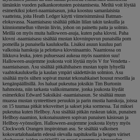
tämänkin vuoden palkankorotusten poistamisesta. Meiltä voit löytää
esimerkiksi jokeri-naamiaisasun, joka koostuu samanlaisista
vaatteista, joita Heath Ledger käytti viimeisimmässä Batman-
elokuvassa. Naamiaisasu sisältää pitkän liilan takin taskuilla ja
kiinniommellun vihreän liivin, johon on painettu paita ja solmio.
Meillä on myös muita halloween-asuja, kuten paha klovni. Paha
klovni -naamiaisasu sisältää mustan klovninpuvun punaisilla pom
pomeilla ja punaisella kauluksella. Lisäksi asuun kuuluu pari
valkoisia hanskoja ja pelottava klovninaamio. Naamiossa on
liikkuva leuka, joten puhuessasi aukeaa myös naamion suu!
Halloween-asujemme joukosta voit löytää myös V for Vendetta -
naamiaisasun. Asu sisältää pitkähihaisen mustan topin lyhyellä
vaahtokauluksella ja kaulan ympäri säädettävän solmion. Asu
sisältää myös siihen sopivat mustat tekonahkaiset housut resorilla ja
kengänpäällisillä. Jos haluat pukeutua joksikin Tim Burtonin
hahmoista, niin tarkasta valikoimamme, jonka joukosta löydät
esimerkiksi Edward Saksikäsi -naamiaisasun. Se sisältää muun
muassa mustan synteettisen peruukin ja parin mustia hanskoja, joissa
on 15 tuumaa pitkät tekoveitset ja sakset joka sormessa. Tai miksei
pukeutua kuten Hellboy. Asu sisältää pitkän ruskean takin, punaisen
Hellboy-naamion, kokonaisuuteen sopivan punaisen käsiosan ja
Hellboy-vyönsoljen. Halloween-asujemme joukosta löytyy myös
Clockwork Orangen inspiroiman asu. Se sisältää valkoisen
kokovartalohaalarin edessä olevalla napituksella ja beigen väriset
alushousut, joiden vyötäröllä on resori paremman istuvuuden