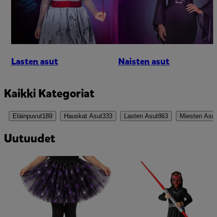
Lasten asut
Naisten asut
Kaikki Kategoriat
Eläinpuvut
189
Hauskat Asut
333
Lasten Asut
863
Miesten Asut
Uutuudet