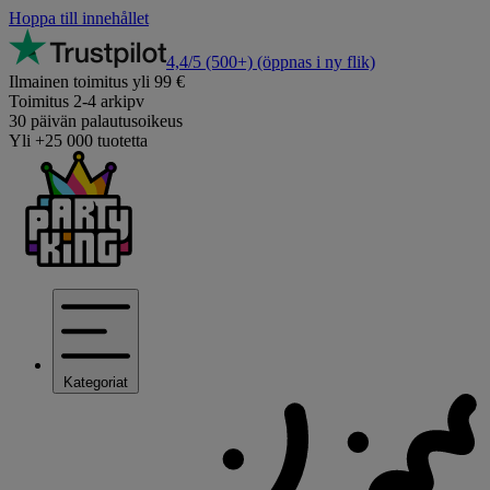
Hoppa till innehållet
4,4/5
(500+)
(öppnas i ny flik)
Ilmainen toimitus yli 99 €
Toimitus 2-4 arkipv
30 päivän palautusoikeus
Yli +25 000 tuotetta
Kategoriat