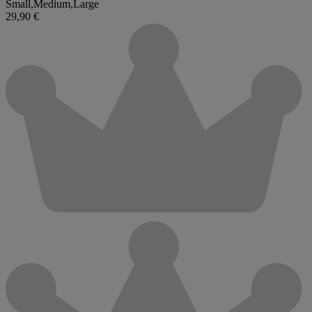
Small
,
Medium
,
Large
29,90 €