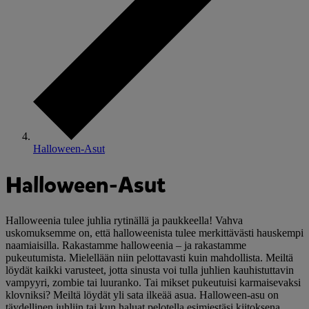
Halloween-Asut
Halloween-Asut
Halloweenia tulee juhlia rytinällä ja paukkeella! Vahva
uskomuksemme on, että halloweenista tulee merkittävästi hauskempi
naamiaisilla. Rakastamme halloweenia – ja rakastamme
pukeutumista. Mielellään niin pelottavasti kuin mahdollista. Meiltä
löydät kaikki varusteet, jotta sinusta voi tulla juhlien kauhistuttavin
vampyyri, zombie tai luuranko. Tai mikset pukeutuisi karmaisevaksi
klovniksi? Meiltä löydät yli sata ilkeää asua. Halloween-asu on
täydellinen juhliin tai kun haluat pelotella esimiestäsi kiitoksena