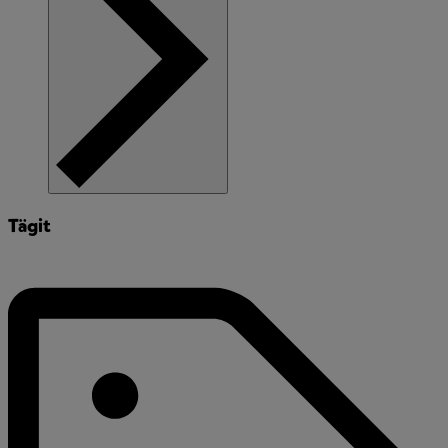
Tägit