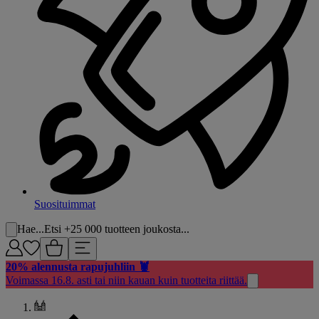
Suosituimmat
Hae...
Etsi +25 000 tuotteen joukosta...
20% alennusta rapujuhliin 🦞
Voimassa 16.8. asti tai niin kauan kuin tuotteita riittää.