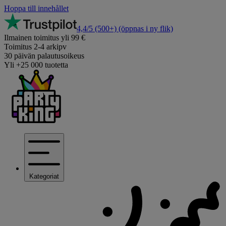
Hoppa till innehållet
4,4/5
(500+)
(öppnas i ny flik)
Ilmainen toimitus yli 99 €
Toimitus 2-4 arkipv
30 päivän palautusoikeus
Yli +25 000 tuotetta
Kategoriat