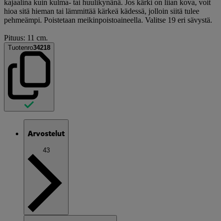
kajaalina kuin kulma- tai huulikynänä. Jos kärki on liian kova, voit
hioa sitä hieman tai lämmittää kärkeä kädessä, jolloin siitä tulee
pehmeämpi. Poistetaan meikinpoistoaineella. Valitse 19 eri sävystä.
Pituus: 11 cm.
Tuotenro
34218
Arvostelut
43