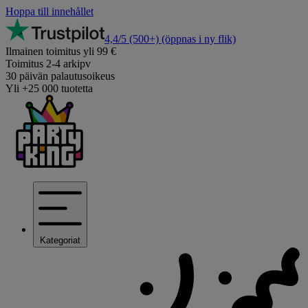
Hoppa till innehållet
4,4/5
(500+)
(öppnas i ny flik)
Ilmainen toimitus yli 99 €
Toimitus 2-4 arkipv
30 päivän palautusoikeus
Yli +25 000 tuotetta
Kategoriat