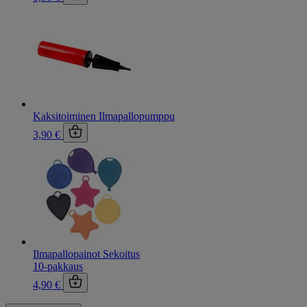
Kaksitoiminen Ilmapallopumppu
3,90 €
Ilmapallopainot Sekoitus
10-pakkaus
4,90 €