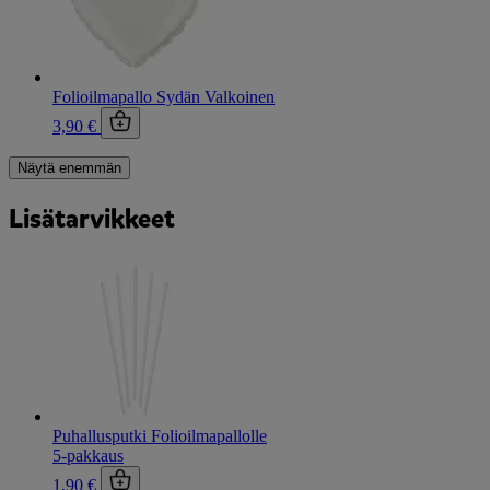
Folioilmapallo Sydän Valkoinen
3,90 €
Näytä enemmän
Lisätarvikkeet
Puhallusputki Folioilmapallolle
5-pakkaus
1,90 €