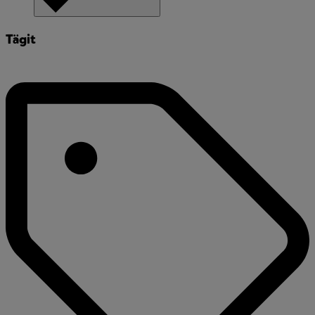
Tägit