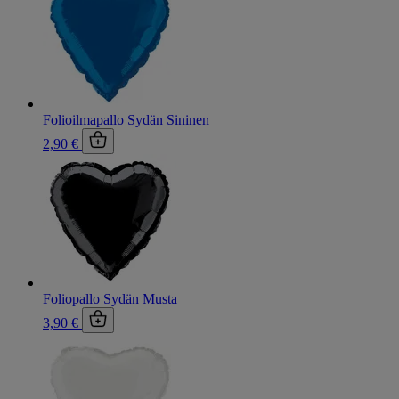
Folioilmapallo Sydän Sininen
2,90 €
Foliopallo Sydän Musta
3,90 €