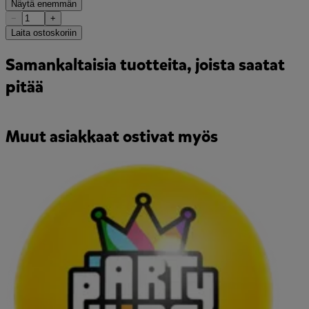
Näytä enemmän
−
+
Laita ostoskoriin
Samankaltaisia tuotteita, joista saatat
pitää
Muut asiakkaat ostivat myös