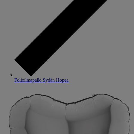
Folioilmapallo Sydän Hopea