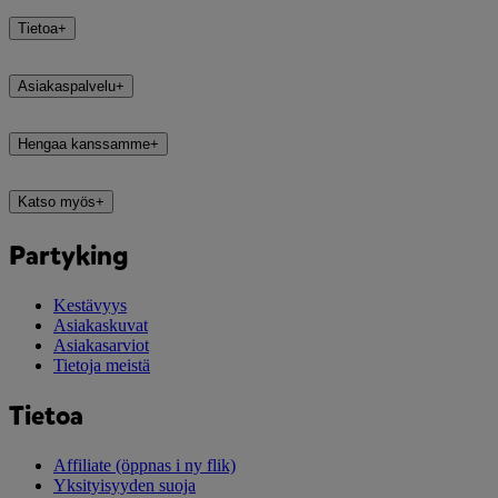
Tietoa
+
Asiakaspalvelu
+
Hengaa kanssamme
+
Katso myös
+
Partyking
Kestävyys
Asiakaskuvat
Asiakasarviot
Tietoja meistä
Tietoa
Affiliate
(öppnas i ny flik)
Yksityisyyden suoja