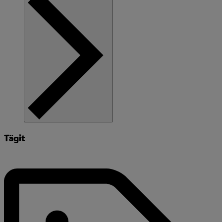
Tägit