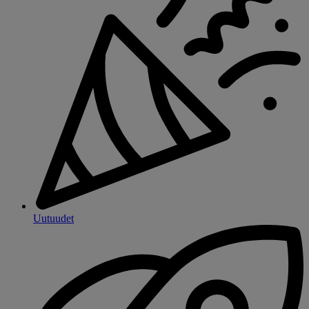
Uutuudet