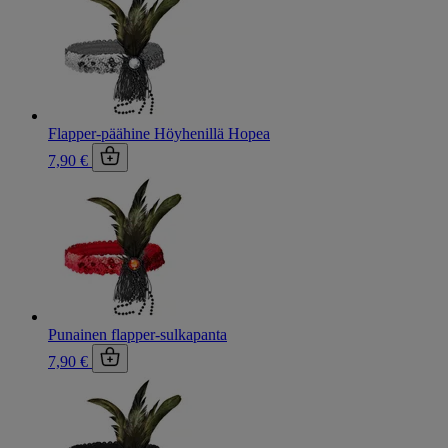
Flapper-päähine Höyhenillä Hopea
7,90 €
Punainen flapper-sulkapanta
7,90 €