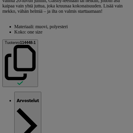
valinta 20-luvun juhliin, Gatsby-teemaan tai hetkiin, jolloin asu
kaipaa vain yhtä juttua, joka kruunaa kokonaisuuden. Lisää vain
mekko, vähän helmiä – ja ilta on valmis starttaamaan!
Materiaali: muovi, polyesteri
Koko: one size
Tuotenro
114448-1
Arvostelut