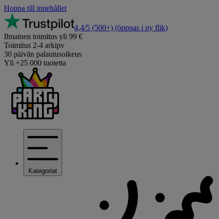
Hoppa till innehållet
4,4/5
(500+)
(öppnas i ny flik)
Ilmainen toimitus yli 99 €
Toimitus 2-4 arkipv
30 päivän palautusoikeus
Yli +25 000 tuotetta
Kategoriat